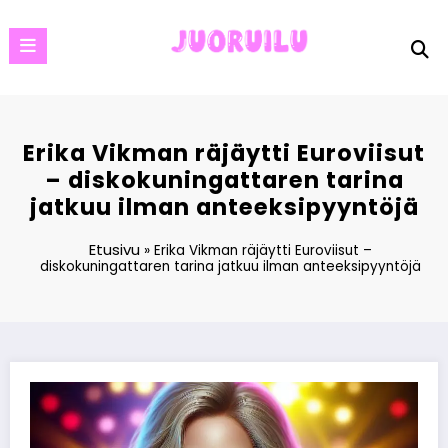
Skip
to
content
Erika Vikman räjäytti Euroviisut
– diskokuningattaren tarina
jatkuu ilman anteeksipyyntöjä
Etusivu
»
Erika Vikman räjäytti Euroviisut –
diskokuningattaren tarina jatkuu ilman anteeksipyyntöjä