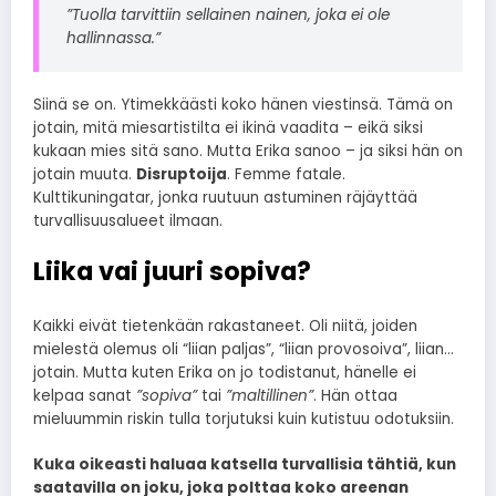
”Tuolla tarvittiin sellainen nainen, joka ei ole
hallinnassa.”
Siinä se on. Ytimekkäästi koko hänen viestinsä. Tämä on
jotain, mitä miesartistilta ei ikinä vaadita – eikä siksi
kukaan mies sitä sano. Mutta Erika sanoo – ja siksi hän on
jotain muuta.
Disruptoija
. Femme fatale.
Kulttikuningatar, jonka ruutuun astuminen räjäyttää
turvallisuusalueet ilmaan.
Liika vai juuri sopiva?
Kaikki eivät tietenkään rakastaneet. Oli niitä, joiden
mielestä olemus oli “liian paljas”, “liian provosoiva”, liian…
jotain. Mutta kuten Erika on jo todistanut, hänelle ei
kelpaa sanat
”sopiva”
tai
”maltillinen”
. Hän ottaa
mieluummin riskin tulla torjutuksi kuin kutistuu odotuksiin.
Kuka oikeasti haluaa katsella turvallisia tähtiä, kun
saatavilla on joku, joka polttaa koko areenan