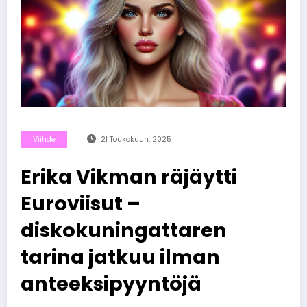
Viihde
21 Toukokuun, 2025
Erika Vikman räjäytti
Euroviisut –
diskokuningattaren
tarina jatkuu ilman
anteeksipyyntöjä