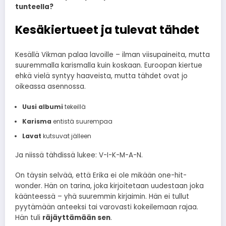
tunteella?
Kesäkiertueet ja tulevat tähdet
Kesällä Vikman palaa lavoille – ilman viisupaineita, mutta
suuremmalla karismalla kuin koskaan. Euroopan kiertue
ehkä vielä syntyy haaveista, mutta tähdet ovat jo
oikeassa asennossa.
Uusi albumi
tekeillä
Karisma
entistä suurempaa
Lavat
kutsuvat jälleen
Ja niissä tähdissä lukee: V-I-K-M-A-N.
On täysin selvää, että Erika ei ole mikään one-hit-
wonder. Hän on tarina, joka kirjoitetaan uudestaan joka
käänteessä – yhä suuremmin kirjaimin. Hän ei tullut
pyytämään anteeksi tai varovasti kokeilemaan rajaa.
Hän tuli
räjäyttämään sen
.