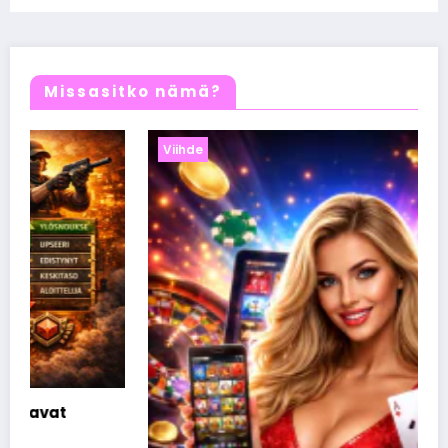
tiimin käsissä
Missasitko nämä?
Viihde