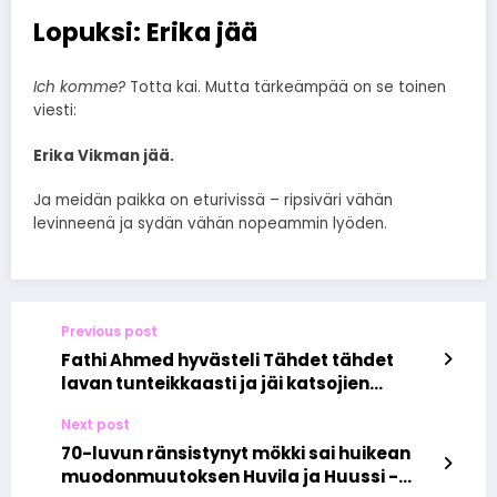
Lopuksi: Erika jää
Ich komme?
Totta kai. Mutta tärkeämpää on se toinen
viesti:
Erika Vikman jää.
Ja meidän paikka on eturivissä – ripsiväri vähän
levinneenä ja sydän vähän nopeammin lyöden.
Previous post
Fathi Ahmed hyvästeli Tähdet tähdet
lavan tunteikkaasti ja jäi katsojien
mieleen
Next post
70-luvun ränsistynyt mökki sai huikean
muodonmuutoksen Huvila ja Huussi -