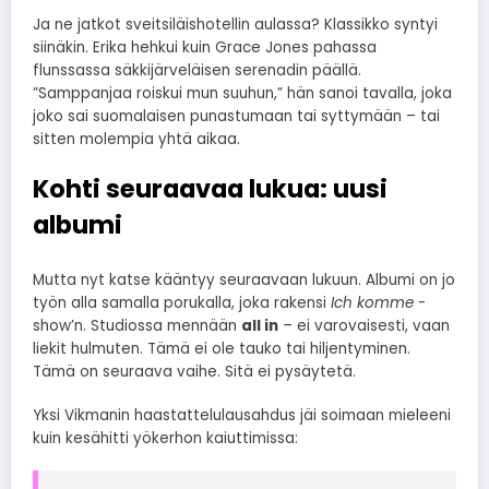
Ja ne jatkot sveitsiläishotellin aulassa? Klassikko syntyi
siinäkin. Erika hehkui kuin Grace Jones pahassa
flunssassa säkkijärveläisen serenadin päällä.
”Samppanjaa roiskui mun suuhun,” hän sanoi tavalla, joka
joko sai suomalaisen punastumaan tai syttymään – tai
sitten molempia yhtä aikaa.
Kohti seuraavaa lukua: uusi
albumi
Mutta nyt katse kääntyy seuraavaan lukuun. Albumi on jo
työn alla samalla porukalla, joka rakensi
Ich komme
-
show’n. Studiossa mennään
all in
– ei varovaisesti, vaan
liekit hulmuten. Tämä ei ole tauko tai hiljentyminen.
Tämä on seuraava vaihe. Sitä ei pysäytetä.
Yksi Vikmanin haastattelulausahdus jäi soimaan mieleeni
kuin kesähitti yökerhon kaiuttimissa: