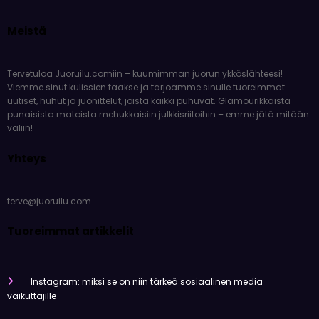
Meistä
Tervetuloa Juoruilu.comiin – kuumimman juorun ykköslähteesi!
Viemme sinut kulissien taakse ja tarjoamme sinulle tuoreimmat
uutiset, huhut ja juonittelut, joista kaikki puhuvat. Glamourikkaista
punaisista matoista mehukkaisiin julkkisriitoihin – emme jätä mitään
väliin!
Yhteys
terve@juoruilu.com
Tuoreimmat artikkelit
Instagram: miksi se on niin tärkeä sosiaalinen media
vaikuttajille