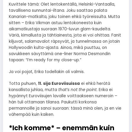
Kuvittele tämä: Olet lentokentällä, Helsinki-Vantaalla,
tavallisena sunnuntai-iltana. Joku saattaa palata
Kanarian-matkalta, joku toinen ehkä työreissulta. Mutta
sitten – Erika Vikman astuu lentokoneesta kuin
aikamatkustaja suoraan 1970-luvun glam-kaudelta.
Väriä, kimallusta ja tähtiainesta, jota ei voi ohittaa. Fanit
kiljuvat, salamavalot räpsyvät, ja tunnelmassa on jotain
Hollywoodin kulta-ajasta. Ainoa, mikä puuttuu, on
savukkeen sävyttämä one-liner Norma Desmondin
tapaan: “I’m ready for my close-up.”
Ja voi pojat, Erika todellakin oli valmis.
Totta puhuen,
11. sija Euroviisuissa
ei ehkä herätä
kansallista juhlaa, mutta
that’s not the point
. Erika ei
hypännyt Euroviisujen lavalle voittaakseen numeroin –
hän tuli ottamaan tilansa. Paukutti korkonsa
permannoille ja sanoi suoraan: tässä minä olen, ja en vie
vähempää kuin kaiken.
*Ich komme* – enemmän kuin