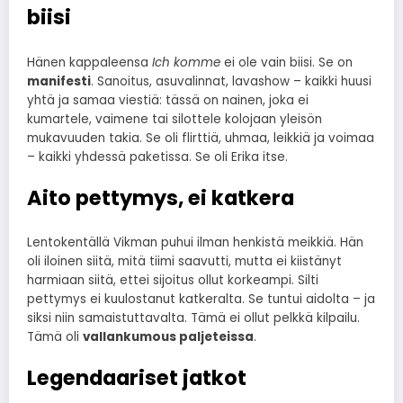
biisi
Hänen kappaleensa
Ich komme
ei ole vain biisi. Se on
manifesti
. Sanoitus, asuvalinnat, lavashow – kaikki huusi
yhtä ja samaa viestiä: tässä on nainen, joka ei
kumartele, vaimene tai silottele kolojaan yleisön
mukavuuden takia. Se oli flirttiä, uhmaa, leikkiä ja voimaa
– kaikki yhdessä paketissa. Se oli Erika itse.
Aito pettymys, ei katkera
Lentokentällä Vikman puhui ilman henkistä meikkiä. Hän
oli iloinen siitä, mitä tiimi saavutti, mutta ei kiistänyt
harmiaan siitä, ettei sijoitus ollut korkeampi. Silti
pettymys ei kuulostanut katkeralta. Se tuntui aidolta – ja
siksi niin samaistuttavalta. Tämä ei ollut pelkkä kilpailu.
Tämä oli
vallankumous paljeteissa
.
Legendaariset jatkot