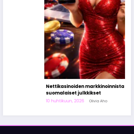
Nettikasinoiden markkinoinnista tunnetut
suomalaiset julkkikset
10 huhtikuun, 2026
Olivia Aho