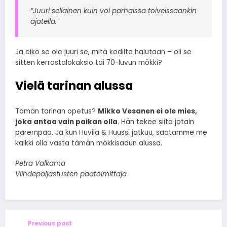
“Juuri sellainen kuin voi parhaissa toiveissaankin
ajatella.”
Ja eikö se ole juuri se, mitä kodilta halutaan – oli se
sitten kerrostalokaksio tai 70-luvun mökki?
Vielä tarinan alussa
Tämän tarinan opetus?
Mikko Vesanen ei ole mies,
joka antaa vain paikan olla
. Hän tekee siitä jotain
parempaa. Ja kun Huvila & Huussi jatkuu, saatamme me
kaikki olla vasta tämän mökkisadun alussa.
Petra Valkama
Viihdepaljastusten päätoimittaja
Previous post