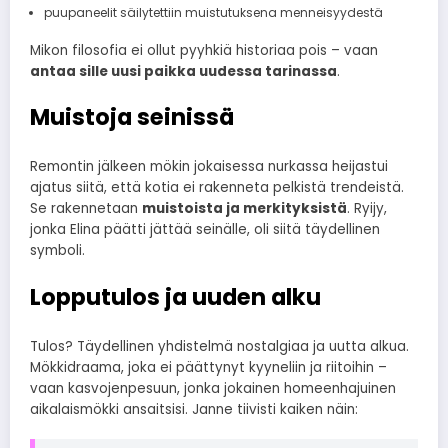
puupaneelit säilytettiin muistutuksena menneisyydestä
Mikon filosofia ei ollut pyyhkiä historiaa pois – vaan
antaa sille uusi paikka uudessa tarinassa
.
Muistoja seinissä
Remontin jälkeen mökin jokaisessa nurkassa heijastui
ajatus siitä, että kotia ei rakenneta pelkistä trendeistä.
Se rakennetaan
muistoista ja merkityksistä
. Ryijy,
jonka Elina päätti jättää seinälle, oli siitä täydellinen
symboli.
Lopputulos ja uuden alku
Tulos? Täydellinen yhdistelmä nostalgiaa ja uutta alkua.
Mökkidraama, joka ei päättynyt kyyneliin ja riitoihin –
vaan kasvojenpesuun, jonka jokainen homeenhajuinen
aikalaismökki ansaitsisi. Janne tiivisti kaiken näin: