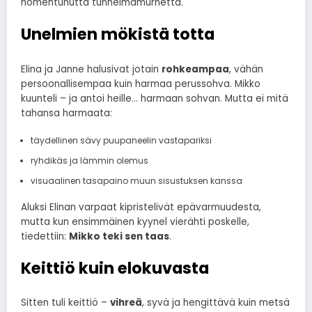
homehtunutta tunnelmamurhetta.
Unelmien mökistä totta
Elina ja Janne halusivat jotain
rohkeampaa
, vähän
persoonallisempaa kuin harmaa perussohva. Mikko
kuunteli – ja antoi heille… harmaan sohvan. Mutta ei mitä
tahansa harmaata:
täydellinen sävy puupaneelin vastapariksi
ryhdikäs ja lämmin olemus
visuaalinen tasapaino muun sisustuksen kanssa
Aluksi Elinan varpaat kipristelivät epävarmuudesta,
mutta kun ensimmäinen kyynel vierähti poskelle,
tiedettiin:
Mikko teki sen taas
.
Keittiö kuin elokuvasta
Sitten tuli keittiö –
vihreä
, syvä ja hengittävä kuin metsä