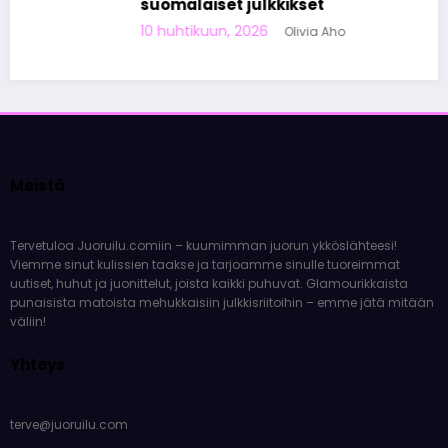
suomalaiset julkkikset
10 huhtikuun, 2026
Olivia Aho
Meistä
Tervetuloa Juoruilu.comiin – kuumimman juorun ykköslähteesi!
Viemme sinut kulissien taakse ja tarjoamme sinulle tuoreimmat
uutiset, huhut ja juonittelut, joista kaikki puhuvat. Glamourikkaista
punaisista matoista mehukkaisiin julkkisriitoihin – emme jätä mitään
väliin!
Yhteys
terve@juoruilu.com