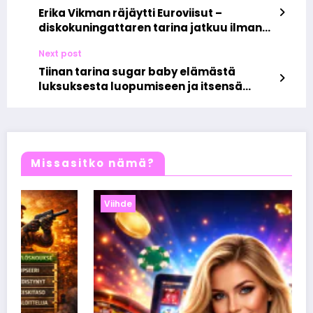
Erika Vikman räjäytti Euroviisut –
diskokuningattaren tarina jatkuu ilman
anteeksipyyntöjä
Next post
Tiinan tarina sugar baby elämästä
luksuksesta luopumiseen ja itsensä
löytämiseen
Missasitko nämä?
Viihde