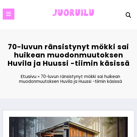
Skip
to
content
70-luvun ränsistynyt mökki sai
huikean muodonmuutoksen
Huvila ja Huussi -tiimin käsissä
Etusivu
»
70-luvun ränsistynyt mökki sai huikean
muodonmuutoksen Huvila ja Huussi -tiimin käsissä