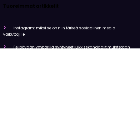
Tuoreimmat artikkelit
Instagram: miksi se on niin tärkeä sosiaalinen media
vaikuttajille
Pelipöydän ympärillä syntyneet julkkisskandaalit muistetaan
vuosia
Mitä tapahtui Käärijän kasinoyhteistyölle?
Miten pelaaminen kilpailee muiden viihdemuotojen kanssa
Miksi suomalaiset ovat niin pakkomielteisiä nettiviihteestä?
Olemme tehneet tutkimusta
Uutiset
Viihde
Urheilu
Talous
Kansainvälinen
Newscrunch - Magazine & Blog
WordPress
Theme 2026 | Powered By