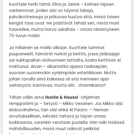
Kuvittele hetki tämä: Elina ja Janne – kolmen lapsen
vanhemmat, joiden arki on täynnä tiskejä,
päiväkotireissuja ja jatkuvaa huutoa siitä, missä toisen
kengät taas ovat. He päättivät tehdä sen, mistä moni
haaveilee, mutta harva uskaltaa – ostaa ränsistyneen
70-luvun mökin.
Ja millainen se mökki olikaan. Kuvittele tummat
puupaneelit, hämärät nurkat ja keittiö, jossa jääkaappi
sai nukkupaikan olohuoneen lattialta, koska keittiöön ei
mahtunut. Aivan – aikamatka ajassa taaksepäin,
suoraan suomimökin synkimpään estetiikkaan. Mutta
jollain tavalla siinä kaikessa oli sitä menneen ajan
viehätystä. Karmivaa, mutta silti… charmikasta?
Tähän väliin astui
Huvila & Huussi
-ohjelman
remppatiimi ja – tietysti – Mikko Vesanen. Jos Mikko olisi
elokuvahahmo, hän olisi ehkä Al Pacino — hieman
arvoituksellinen, selvästi taitava ja täysin omaa
luokkaansa, varsinkin verstaan puolella. Hän näki mökissä
mahdollisuuden, missä muut näkivät pelkkää