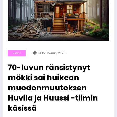
Viihde
21 Toukokuun, 2025
70-luvun ränsistynyt
mökki sai huikean
muodonmuutoksen
Huvila ja Huussi -tiimin
käsissä