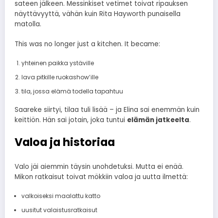
sateen jälkeen. Messinkiset vetimet toivat ripauksen
näyttävyyttä, vähän kuin Rita Hayworth punaisella
matolla.
This was no longer just a kitchen. It became:
yhteinen paikka ystäville
lava pitkille ruokashow’ille
tila, jossa elämä todella tapahtuu
Saareke siirtyi, tilaa tuli lisää – ja Elina sai enemmän kuin
keittiön. Hän sai jotain, joka tuntui
elämän jatkeelta
.
Valoa ja historiaa
Valo jäi aiemmin täysin unohdetuksi. Mutta ei enää.
Mikon ratkaisut toivat mökkiin valoa ja uutta ilmettä:
valkoiseksi maalattu katto
uusitut valaistusratkaisut