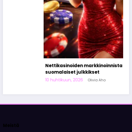
Nettikasinoiden markkinoinnista tunnetut
suomalaiset julkkikset
10 huhtikuun, 2026
Olivia Aho
Meistä