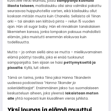
Kuvittele hetki elämää, jossa
samppanja kuohuisi
illasta toiseen
, matkalaukku olisi aina valmiiksi pakattu
seuraavaa huippuhotellia varten, eikä käsilaukku ollut
koskaan mitään muuta kuin Chanelia. Sellaista oli Tiinan
arki – tai ainakin sen kiiltävä pinta – reilun 15 vuoden
ajan. Hän oli sugar baby. Hän eli rinnakkain tanskalaisen
liikemiehen kanssa, jonka lompakon paksuus mahdollisti
elämän, joka muistutti enemmän elokuvaa kuin
todellisuutta.
Mutta – ja onhan siellä aina se mutta – mielikuvamainen
elämä päättyi tavalla, joka ei enää tuoksunut
samppanjalta. Sen sijaan se haisi
pettymykseltä ja
pissalta
. Kyllä, luit oikein.
Tämä on tarina, jonka Tiina jakoi Hanna Tikanderin
uudessa podcastissa ”
Hanna Tikander ja
sokerideittaajat
”. Ensimmäinen jakso tuo suomalaiseen
keskusteluun aiheen, joka yleensä
lakaistaan maton
alle
yhtä nopeasti kuin kiusallinen vieras juhlista.
Yksi lounas ja elämä muuttui