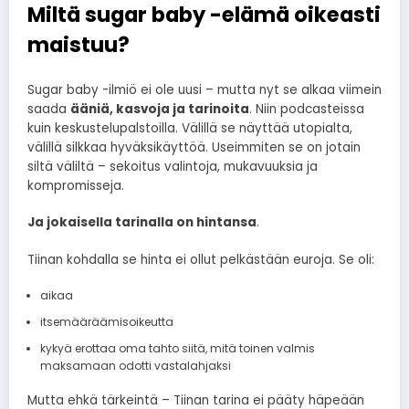
Miltä sugar baby -elämä oikeasti
maistuu?
Sugar baby -ilmiö ei ole uusi – mutta nyt se alkaa viimein
saada
ääniä, kasvoja ja tarinoita
. Niin podcasteissa
kuin keskustelupalstoilla. Välillä se näyttää utopialta,
välillä silkkaa hyväksikäyttöä. Useimmiten se on jotain
siltä väliltä – sekoitus valintoja, mukavuuksia ja
kompromisseja.
Ja jokaisella tarinalla on hintansa
.
Tiinan kohdalla se hinta ei ollut pelkästään euroja. Se oli:
aikaa
itsemääräämisoikeutta
kykyä erottaa oma tahto siitä, mitä toinen valmis
maksamaan odotti vastalahjaksi
Mutta ehkä tärkeintä – Tiinan tarina ei pääty häpeään