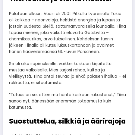
Palataan alkuun. Vuosi oli 2001. Pitkällä työreisulla Tokio
oli kaikkea – neonvaloja, hektistä energiaa ja lupausta
jostain uudesta. Siellä, sattumanvaraisella lounaalla, Tiina
tapasi miehen, joka vaikutti elävältä Gatsbylta –
charmikas, rikas, arvoituksellinen. Kahdeksan tunnin
jälkeen Tiinalla oli kutsu luksuskartanoon ja avaimet
hänen haaveilemaansa 60-luvun Porscheen.
Se oli alku sopimukselle, vaikkei koskaan kirjoitettu
mustaa valkoiselle. Mies tarjosi rahaa, kultaa ja
ylellisyyttä. Tiina antoi seuraa ja ehkä palasen ihailua – ei
rakkautta, ei sitoutumista.
”Totuus on se, etten mä häntä koskaan rakastanut,” Tiina
sanoo nyt, äänessään enemmän toteamusta kuin
katumusta.
Suostuttelua, silkkiä ja äärirajoja