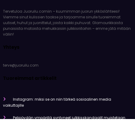
Tervetuloa Juoruilu.comiin – kuumimman juorun ykköslähteesi!
Viemme sinut kulissien taakse ja tarjoamme sinulle tuoreimmat
uutiset, huhut ja juonittelut, joista kaikki puhuvat. Glamourikkaista
punaisista matoista mehukkaisiin julkkisriitoihin – emme jätä mitään
väliin!
Yhteys
terve@juoruilu.com
Tuoreimmat artikkelit
Instagram: miksi se on niin tärkeä sosiaalinen media
vaikuttajille
Pelipöydän ympärillä syntyneet julkkisskandaalit muistetaan
vuosia