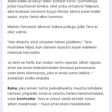
Aluksi kaikki oli kevyt leikki: korkeat korot, työmatkoja
jotka muuttuivat lomiksi, viinit jotka virtasivat helposti,
eikä koskaan tarvinnut kysyä hintaa. Mutta kuten kaikki
sadut, myös tämä alkoi tummua.
Miehen fantasiat alkoivat kulkea polkuja, joille Tiina ei
ollut valmis.
”Hän ehdotti, että virtsaisin hänen päälleen,” Tiina
muistelee hiljaa, kuin ääneen lausuttu lause edelleen
maistuisi karvaalta.
Ja siinä se hetki, kun sadun verho repeää. Silloin tajuaa,
ettei ole enää lohikäärmeiden linnoissa prinsessana
vaan kiinni tilanteessa, joka ei enää tunnu leikiltä –
etenkään omilla ehdoilla.
Raha
, joka ennen tuntui pelivälineeltä, muuttui kahdeksi
ranteen ympärillä. Enää ei ostettu hetkiä hemmotteluksi,
vaan
kontrollia
. Tiina ei voinut viedä ketään toista
siihen maailmaan – hyvä ettei enää itseäänkään.