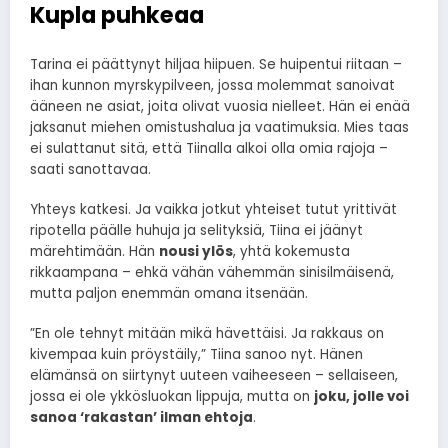
Kupla puhkeaa
Tarina ei päättynyt hiljaa hiipuen. Se huipentui riitaan –
ihan kunnon myrskypilveen, jossa molemmat sanoivat
ääneen ne asiat, joita olivat vuosia nielleet. Hän ei enää
jaksanut miehen omistushalua ja vaatimuksia. Mies taas
ei sulattanut sitä, että Tiinalla alkoi olla omia rajoja –
saati sanottavaa.
Yhteys katkesi. Ja vaikka jotkut yhteiset tutut yrittivät
ripotella päälle huhuja ja selityksiä, Tiina ei jäänyt
märehtimään. Hän
nousi ylös
, yhtä kokemusta
rikkaampana – ehkä vähän vähemmän sinisilmäisenä,
mutta paljon enemmän omana itsenään.
”En ole tehnyt mitään mikä hävettäisi. Ja rakkaus on
kivempaa kuin pröystäily,” Tiina sanoo nyt. Hänen
elämänsä on siirtynyt uuteen vaiheeseen – sellaiseen,
jossa ei ole ykkösluokan lippuja, mutta on
joku, jolle voi
sanoa ‘rakastan’ ilman ehtoja
.