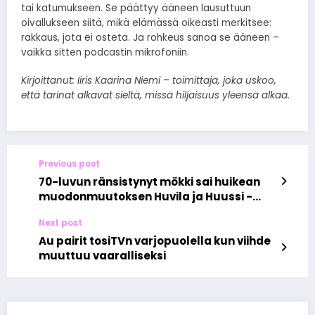
tai katumukseen. Se päättyy ääneen lausuttuun
oivallukseen siitä, mikä elämässä oikeasti merkitsee:
rakkaus, jota ei osteta. Ja rohkeus sanoa se ääneen –
vaikka sitten podcastin mikrofoniin.
Kirjoittanut: Iiris Kaarina Niemi – toimittaja, joka uskoo,
että tarinat alkavat sieltä, missä hiljaisuus yleensä alkaa.
Previous post
70-luvun ränsistynyt mökki sai huikean
muodonmuutoksen Huvila ja Huussi -
tiimin käsissä
Next post
Au pairit tosiTVn varjopuolella kun viihde
muuttuu vaaralliseksi