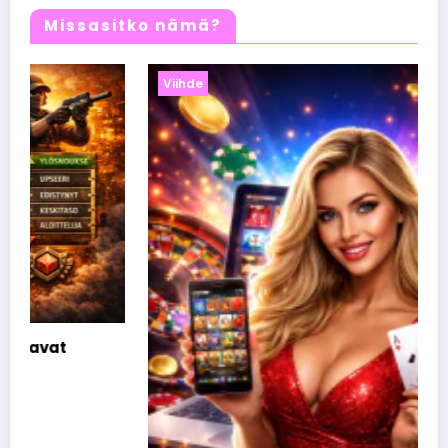
Missasitko nämä?
Viihde