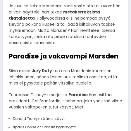
Ja juuri se tekee Marsdenin roolityöstä niin taitavan: hän
ei vain näyttele, hän tekee
metakerroksista
tilataidetta
. Hollywoodissa olisi helpompaa pysyä
sievänä poikana kupeella tai jäädä kiiltokuvan taakse
myhäilemään. Mutta Marsden? Hän revittelee itsensä
karikatyyriin, jonka alla piilee ajatuksia tähteyden
absurdeista säännöistä.
Paradise ja vakavampi Marsden
Siinä missä
Jury Duty
tuo esiin Marsdenin koomisen
lahjakkuuden, hänen toinen uusi roolinsa osoittaa, että
mies ei pysyttele pelkän vitsailun puolella.
Tuoreessa Disney+:n sarjassa
Paradise
hän esittää
presidentti Cal Bradfordia – hahmoa, joka yhdistää viime
vuosien valtapelien tutut kasvot. Mieti:
Donald Trumpin äänensävyt
ripaus
House of Cardsin
kyynisyyttä