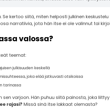
kertoo siitä, miten helposti julkinen keskustelu voi
 narratiivia, jota hän itse ei ole valinnut tai kirjo
assa valossa?
keät teemat:
uisen julkisuuden keskellä
missuhteessa, joka elää jatkuvasti otsikoissa
n tarinassa
an sen varjoon. Hän puhuu siitä painosta, joka liitt
e rajasi?
Missä sinä itse lakkaat olemasta?