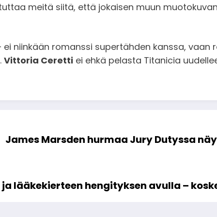
stuttaa meitä siitä, että jokaisen muun muotokuva
– ei niinkään romanssi supertähden kanssa, vaan r
.
Vittoria Ceretti
ei ehkä pelasta Titanicia uudelle
James Marsden hurmaa Jury Dutyssa näyt
 ja lääkekierteen hengityksen avulla – kos