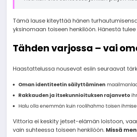
Tämä lause kiteyttää hänen turhautumisensa. Se 
yksinomaan toiseen henkilöön. Hänestä tulee osa
Tähden varjossa – vai om
Haastattelussa nousevat esiin seuraavat tär
Oman identiteetin säilyttäminen
maailmanlaaj
Rakkauden ja itsekunnioituksen rajanveto
ih
Halu olla enemmän kuin roolihahmo toisen ihmise
Vittoria ei keskity jetset-elämän loistoon, va
vain suhteessa toiseen henkilöön.
Missä mene