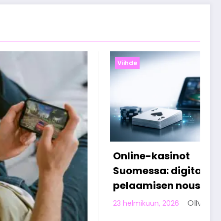
Viihde
ot
Miten suomalaiset
gitaalisen
viettävät vapaa-aikaa
nousu
verkossa työpäivän
jälkeen
Olivia Aho
Olivia Aho
13 helmikuun, 2026