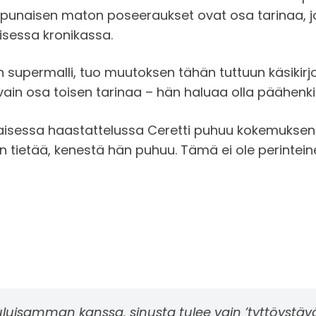
ja punaisen maton poseeraukset ovat osa tarinaa, j
isessa kronikassa.
en supermalli, tuo muutoksen tähän tuttuun käsikirj
vain osa toisen tarinaa – hän haluaa olla päähen
sessa haastattelussa Ceretti puhuu kokemuksensa
n tietää, kenestä hän puhuu. Tämä ei ole perinteine
uluisamman kanssa, sinusta tulee vain ’tyttöystävä