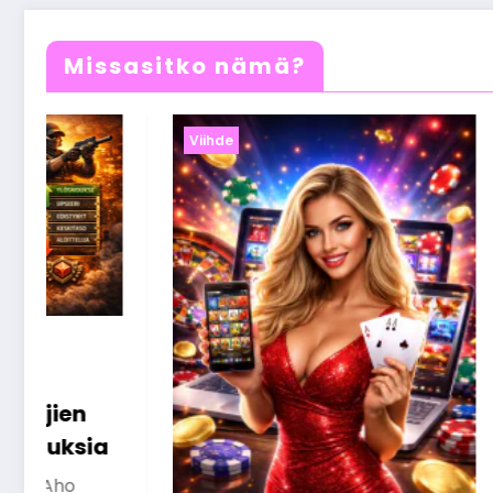
Missasitko nämä?
Viihde
Nettikasinobonukset
selitettynä – näin saat
niistä kaiken irti
Olivia Aho
26 maaliskuun, 2026