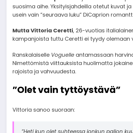
suosima aihe. Yksityisjahdeilla otetut kuvat 
usein vain ”seuraava luku” DiCaprion romantt
Mutta Vittoria Ceretti
, 26-vuotias italialain
kampanjoista tuttu Ceretti ei tyydy olemaan 
Ranskalaiselle
Voguelle
antamassaan harvinai
Nimettömistä viittauksista huolimatta jokaine
rajoista ja vahvuudesta.
”Olet vain tyttöystävä”
Vittoria sanoo suoraan:
”Heti kun olet suhteessa jonkun paljon ku