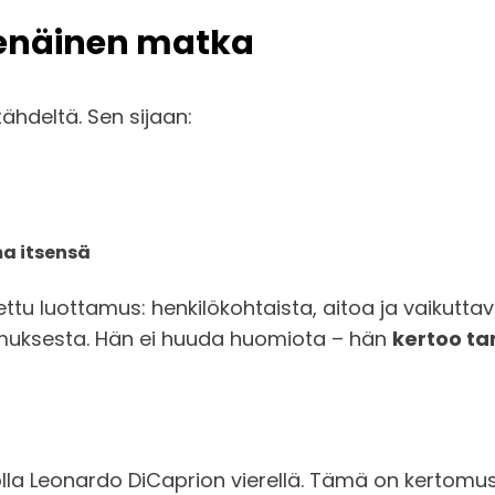
tsenäinen matka
ähdeltä. Sen sijaan:
a itsensä
u luottamus: henkilökohtaista, aitoa ja vaikuttavaa
emuksesta. Hän ei huuda huomiota – hän
kertoo ta
olla Leonardo DiCaprion vierellä. Tämä on kertomus 