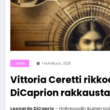
Viihde
1 Huhtikuun, 2025
Vittoria Ceretti rikk
DiCaprion rakkaust
Leonardo DiCaprio
– Hollywoodin ikuinen poi