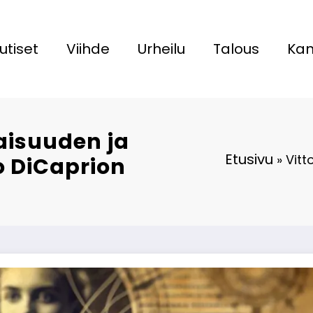
utiset
Viihde
Urheilu
Talous
Kan
jaisuuden ja
Etusivu
»
Vitt
o DiCaprion