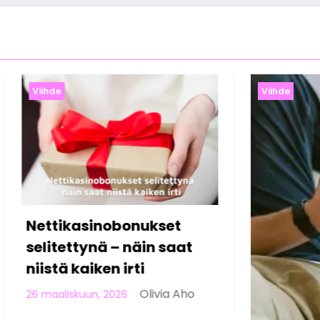
Viihde
Viihde
Online-kasin
Suomessa: di
pelaamisen 
23 helmikuun, 2026