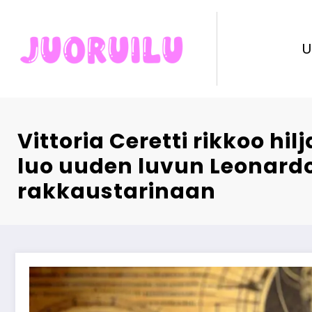
Skip
to
content
U
Vittoria Ceretti rikkoo hil
luo uuden luvun Leonard
rakkaustarinaan