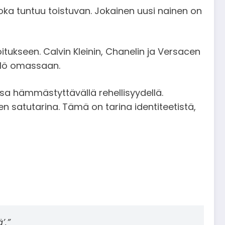
oka tuntuu toistuvan. Jokainen uusi nainen on
oitukseen. Calvin Kleinin, Chanelin ja Versacen
kilö omassaan.
 hämmästyttävällä rehellisyydellä.
n satutarina. Tämä on tarina identiteetistä,
’.”