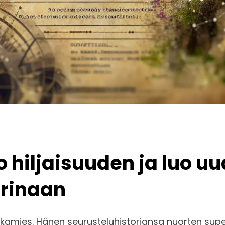
oo hiljaisuuden ja luo 
arinaan
kamies. Hänen seurusteluhistoriansa nuorten super