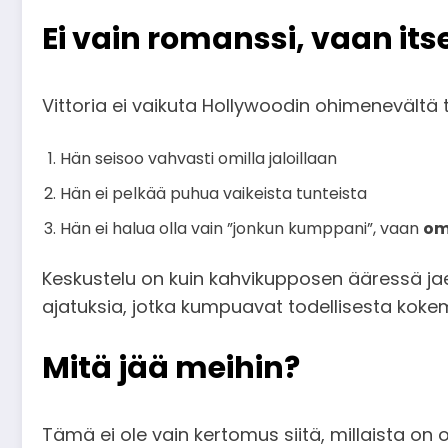
Ei vain romanssi, vaan i
Vittoria ei vaikuta Hollywoodin ohimenevältä t
Hän seisoo vahvasti omilla jaloillaan
Hän ei pelkää puhua vaikeista tunteista
Hän ei halua olla vain ”jonkun kumppani”, vaan
om
Keskustelu on kuin kahvikupposen ääressä jaett
ajatuksia, jotka kumpuavat todellisesta kok
Mitä jää meihin?
Tämä ei ole vain kertomus siitä, millaista on 