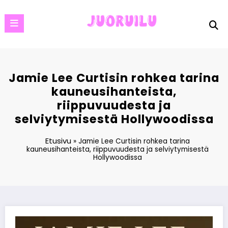
Skip
to
content
Jamie Lee Curtisin rohkea tarina
kauneusihanteista,
riippuvuudesta ja
selviytymisestä Hollywoodissa
Etusivu
»
Jamie Lee Curtisin rohkea tarina
kauneusihanteista, riippuvuudesta ja selviytymisestä
Hollywoodissa