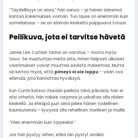
”Täydellisyys on ansa,” hän sanoo – ja hänen äänensä
kantaa kokemuksen voiman. Tuo lause on enemmän kuin
somelainaus – se on elämän keskeltä pulppuava totuus.
Peilikuva, jota ei tarvitse hävetä
Jamie Lee Curtisin tarina on varoitus – mutta myös
toivo. Se muistuttaa meitä siitä, miten helposti ulkoiset
vaatimukset voivat muuttaa sisäistä maisemaa. Mutta
se kertoo myös, että
pimeys ei ole loppu
– vaan osa
elämää, jota kannattaa hyväksyä.
Kun Curtis katsoo itseään peilistä tänä päivänä, hän ei
etsi virheitä. Hän näkee varjonsa ja uskaltaa olla niiden
keskellä. Ja ehkäpä juuri siinä piilee hänen todellinen
kauneutensa – kyvyssä olla rehellinen itselleen ja muille.
“Olen enemmän kuin tarpeeksi.”
Jos hän pystyy siihen, ehkä niin pystyt sinäkin.