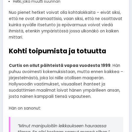
Hetki, joka muutti suunnan
Nuo pienet hetket voivat olla kohtalokkaita – eivät siksi,
että ne ovat dramaattisia, vaan siksi, että ne osoittavat
kuinka syvälle itsetunto ja epävarmuus voivat viedä
ihmistä, etenkin ympäristössä jossa ulkonäkö on kaiken
mittari.
Kohti toipumista ja totuutta
Curtis on ollut päihteistä vapaa vuodesta 1999
. Hän
puhuu avoimesti kokemuksistaan, mutta ennen kaikkea –
järjestelmästä, joka loi niille otollisen maaperän.
Hollywoodin vaatimukset, visuaaliset ihanteet ja
suodattimien maailmat loivat hänen ympärilleen ansan,
josta nainen kamppaili tiensä vapauteen.
Hän on sanonut:
”Minut manipuloitiin leikkaukseen hauraassa