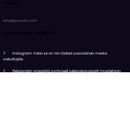
Yhteys
terve@juoruilu.com
Tuoreimmat artikkelit
Instagram: miksi se on niin tärkeä sosiaalinen media
vaikuttajille
Pelipöydän ympärillä syntyneet julkkisskandaalit muistetaan
vuosia
Mitä tapahtui Käärijän kasinoyhteistyölle?
Miten pelaaminen kilpailee muiden viihdemuotojen kanssa
Miksi suomalaiset ovat niin pakkomielteisiä nettiviihteestä?
Olemme tehneet tutkimusta