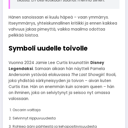
tilassa. En olisi koskaan saanut mennä siihen.”
Hänen sanoissaan ei kuulu häpeä – vaan ymmärrys.
Itseymmärrys, yhteiskunnallinen kritiikki ja ennen kaikkea
vahvuus jakaa pimeyttä, vaikka maailma odottaa
pelkkää loistoa.
Symboli uudelle toivolle
Vuonna 2024 Jamie Lee Curtis kruunattiin
Disney
Legendaksi
. Samaan aikaan hän näytteli Pamela
Andersonin ystävää elokuvassa
The Last Showgirl
. Rooli,
joka yhdistää särkyneisyyden ja toivon – aivan kuten
Curtis itse. Hän on enemmän kuin scream queen – hän
on ihminen, joka on selviytynyt ja seisoo nyt omassa
valossaan.
Oscarin voittaja
Selvinnyt riippuvuudesta
Rohkea ääni päihteistä ja kehopositiivisuudesta