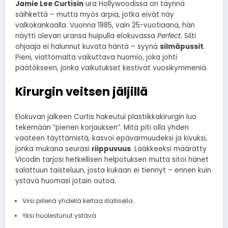
Jamie Lee Curtisin
ura Hollywoodissa on täynnä
säihkettä – mutta myös arpia, jotka eivät näy
valkokankaalla. Vuonna 1985, vain 25-vuotiaana, hän
näytti olevan uransa huipulla elokuvassa
Perfect
. Silti
ohjaaja ei halunnut kuvata häntä – syynä
silmäpussit
.
Pieni, viattomalta vaikuttava huomio, joka johti
päätökseen, jonka vaikutukset kestivät vuosikymmeniä.
Kirurgin veitsen jäljillä
Elokuvan jälkeen Curtis hakeutui plastiikkakirurgin luo
tekemään “pienen korjauksen”. Mitä piti olla yhden
vaateen täyttämistä, kasvoi epävarmuudeksi ja kivuksi,
jonka mukana seurasi
riippuvuus
. Lääkkeeksi määrätty
Vicodin tarjosi hetkellisen helpotuksen mutta sitoi hänet
salattuun taisteluun, josta kukaan ei tiennyt – ennen kuin
ystävä huomasi jotain outoa.
Viisi pilleriä yhdellä kertaa illallisella
Yksi huolestunut ystävä