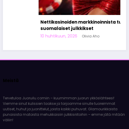
Nettikasinoiden markkinoinnista tunnetut
suomalaiset julkkikset
10 huhtikuun, 2026
Olivia Aho
Meistä
Tervetuloa Juoruilu.comiin – kuumimman juorun ykköslähteesi!
Viemme sinut kulissien taakse ja tarjoamme sinulle tuoreimmat
uutiset, huhut ja juonittelut, joista kaikki puhuvat. Glamourikkaista
punaisista matoista mehukkaisiin julkkisriitoihin – emme jätä mitään
väliin!