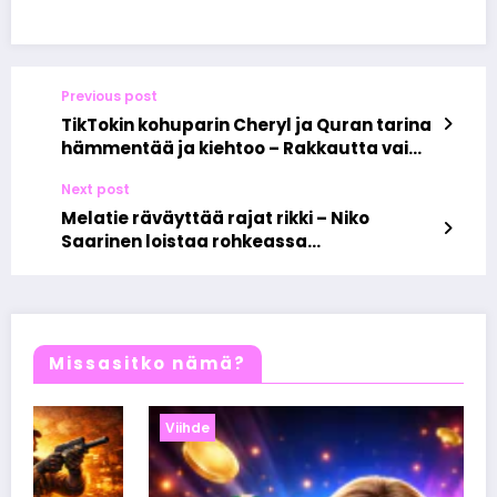
Previous post
TikTokin kohuparin Cheryl ja Quran tarina
hämmentää ja kiehtoo – Rakkautta vai
rahastusta?
Next post
Melatie räväyttää rajat rikki – Niko
Saarinen loistaa rohkeassa
suomalaisanimaatiossa Yle Areenassa
Missasitko nämä?
Viihde