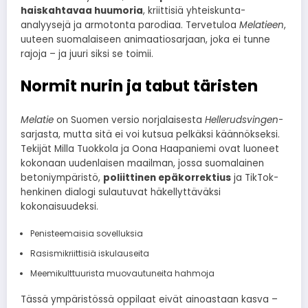
haiskahtavaa huumoria
, kriittisiä yhteiskunta-
analyysejä ja armotonta parodiaa. Tervetuloa
Melatieen
,
uuteen suomalaiseen animaatiosarjaan, joka ei tunne
rajoja – ja juuri siksi se toimii.
Normit nurin ja tabut täristen
Melatie
on Suomen versio norjalaisesta
Hellerudsvingen
-
sarjasta, mutta sitä ei voi kutsua pelkäksi käännökseksi.
Tekijät Milla Tuokkola ja Oona Haapaniemi ovat luoneet
kokonaan uudenlaisen maailman, jossa suomalainen
betoniympäristö,
poliittinen epäkorrektius
ja TikTok-
henkinen dialogi sulautuvat häkellyttäväksi
kokonaisuudeksi.
Penisteemaisia sovelluksia
Rasismikriittisiä iskulauseita
Meemikulttuurista muovautuneita hahmoja
Tässä ympäristössä oppilaat eivät ainoastaan kasva –