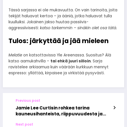
Tässä sarjassa ei ole mukavuutta. On vain tarinoita, joita
tekijät haluavat kertoa – ja ääniä, jotka haluavat tulla
kuulluiksi. Jokainen jakso huutaa passiivis-
aggressiivisesti:
katso tarkemmin – sinäkin olet osa tätä.
Tulos: järkyttää ja jää mieleen
Melatie
on katsottavissa Yle Areenassa. Suositus? Älä
katso aamukahvilla –
tai ehkä juuri silloin
. Sarja
ravistelee arkiaamua kuin väärään kurkkuun mennyt
espresso: yllättää, kirpaisee ja virkistää pysyvästi.
Previous post
Jamie Lee Curtisin rohkea tarina
kauneusihanteista, riippuvuudesta ja
selviytymisestä Hollywoodissa
Next post