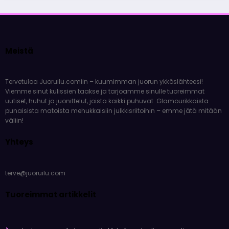
Meistä
Tervetuloa Juoruilu.comiin – kuumimman juorun ykköslähteesi!
Viemme sinut kulissien taakse ja tarjoamme sinulle tuoreimmat
uutiset, huhut ja juonittelut, joista kaikki puhuvat. Glamourikkaista
punaisista matoista mehukkaisiin julkkisriitoihin – emme jätä mitään
väliin!
Yhteys
terve@juoruilu.com
Tuoreimmat artikkelit