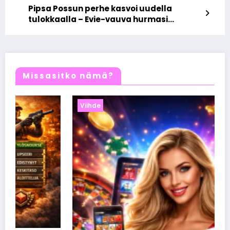
Pipsa Possun perhe kasvoi uudella
tulokkaalla – Evie-vauva hurmasi
maailman ja nousi mediailmiöksi
Missasitko nämä?
Viihde