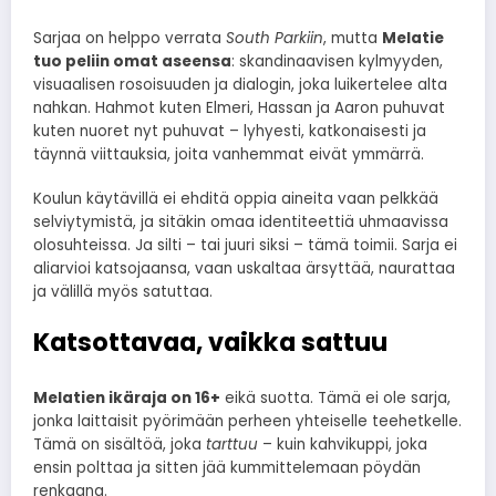
Sarjaa on helppo verrata
South Parkiin
, mutta
Melatie
tuo peliin omat aseensa
: skandinaavisen kylmyyden,
visuaalisen rosoisuuden ja dialogin, joka luikertelee alta
nahkan. Hahmot kuten Elmeri, Hassan ja Aaron puhuvat
kuten nuoret nyt puhuvat – lyhyesti, katkonaisesti ja
täynnä viittauksia, joita vanhemmat eivät ymmärrä.
Koulun käytävillä ei ehditä oppia aineita vaan pelkkää
selviytymistä, ja sitäkin omaa identiteettiä uhmaavissa
olosuhteissa. Ja silti – tai juuri siksi – tämä toimii. Sarja ei
aliarvioi katsojaansa, vaan uskaltaa ärsyttää, naurattaa
ja välillä myös satuttaa.
Katsottavaa, vaikka sattuu
Melatien ikäraja on 16+
eikä suotta. Tämä ei ole sarja,
jonka laittaisit pyörimään perheen yhteiselle teehetkelle.
Tämä on sisältöä, joka
tarttuu
– kuin kahvikuppi, joka
ensin polttaa ja sitten jää kummittelemaan pöydän
renkaana.