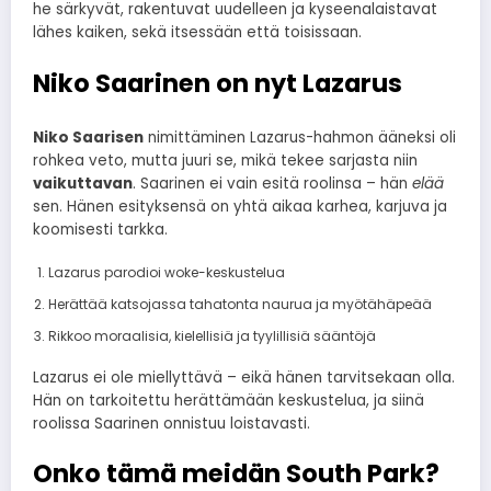
he särkyvät, rakentuvat uudelleen ja kyseenalaistavat
lähes kaiken, sekä itsessään että toisissaan.
Niko Saarinen on nyt Lazarus
Niko Saarisen
nimittäminen Lazarus-hahmon ääneksi oli
rohkea veto, mutta juuri se, mikä tekee sarjasta niin
vaikuttavan
. Saarinen ei vain esitä roolinsa – hän
elää
sen. Hänen esityksensä on yhtä aikaa karhea, karjuva ja
koomisesti tarkka.
Lazarus parodioi woke-keskustelua
Herättää katsojassa tahatonta naurua ja myötähäpeää
Rikkoo moraalisia, kielellisiä ja tyylillisiä sääntöjä
Lazarus ei ole miellyttävä – eikä hänen tarvitsekaan olla.
Hän on tarkoitettu herättämään keskustelua, ja siinä
roolissa Saarinen onnistuu loistavasti.
Onko tämä meidän South Park?