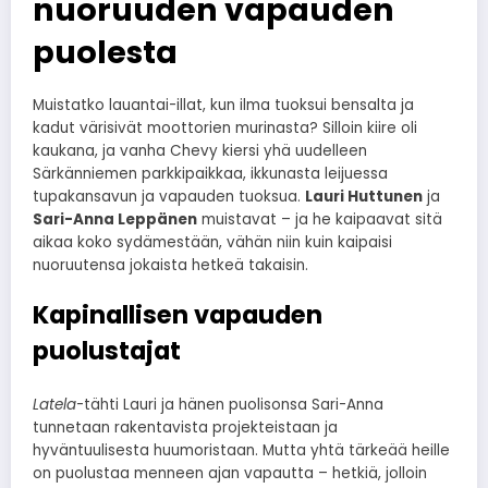
nuoruuden vapauden
puolesta
Muistatko lauantai-illat, kun ilma tuoksui bensalta ja
kadut värisivät moottorien murinasta? Silloin kiire oli
kaukana, ja vanha Chevy kiersi yhä uudelleen
Särkänniemen parkkipaikkaa, ikkunasta leijuessa
tupakansavun ja vapauden tuoksua.
Lauri Huttunen
ja
Sari-Anna Leppänen
muistavat – ja he kaipaavat sitä
aikaa koko sydämestään, vähän niin kuin kaipaisi
nuoruutensa jokaista hetkeä takaisin.
Kapinallisen vapauden
puolustajat
Latela
-tähti Lauri ja hänen puolisonsa Sari-Anna
tunnetaan rakentavista projekteistaan ja
hyväntuulisesta huumoristaan. Mutta yhtä tärkeää heille
on puolustaa menneen ajan vapautta – hetkiä, jolloin