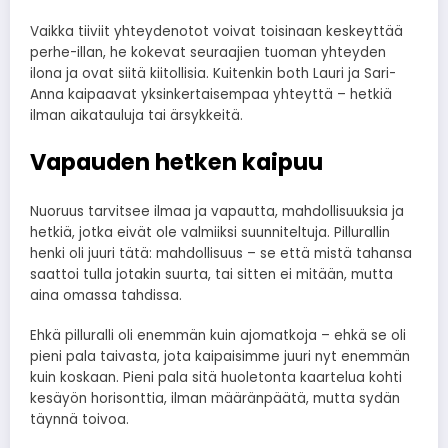
Vaikka tiiviit yhteydenotot voivat toisinaan keskeyttää
perhe-illan, he kokevat seuraajien tuoman yhteyden
ilona ja ovat siitä kiitollisia. Kuitenkin both Lauri ja Sari-
Anna kaipaavat yksinkertaisempaa yhteyttä – hetkiä
ilman aikatauluja tai ärsykkeitä.
Vapauden hetken kaipuu
Nuoruus tarvitsee ilmaa ja vapautta, mahdollisuuksia ja
hetkiä, jotka eivät ole valmiiksi suunniteltuja. Pillurallin
henki oli juuri tätä: mahdollisuus – se että mistä tahansa
saattoi tulla jotakin suurta, tai sitten ei mitään, mutta
aina omassa tahdissa.
Ehkä pilluralli oli enemmän kuin ajomatkoja – ehkä se oli
pieni pala taivasta, jota kaipaisimme juuri nyt enemmän
kuin koskaan. Pieni pala sitä huoletonta kaartelua kohti
kesäyön horisonttia, ilman määränpäätä, mutta sydän
täynnä toivoa.