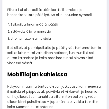
Pilluralli ei ollut pelkästään korttelikierroksia ja
bensankatkuista pöljäilyä. Se oli nuoruuden symboli:
Seikkailua ilman määränpäätä
Ystävyyksiä ja romansseja
Unohtumattomia muistoja
Illat alkoivat parkkipaikalta ja päättyivät tuntemattomiin
seikkailuihin – tai vain siihen hetkeen, kun musiikki soi
auton kajareista ja koko maailma tuntui olevan siinä
yhdessä yössä.
Mobiiliajan kahleissa
Nykyään maailma tuntuu olevan jatkuvasti kämmenessä:
ilmoitukset piippaavat, päivitykset vilkkuvat, ja huomio
on hajallaan. Lauri tuhahtaa siitä, miten paljon nykyään
ollaan kiinni puhelimissa – jopa hän itse, vaikka toimiikin
koko Suomen autotohtorina.