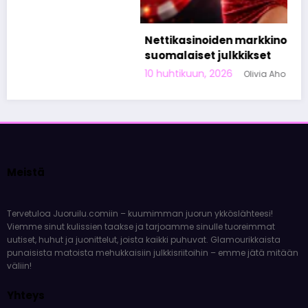
Nettikasinoiden markkinoinnista tunnetut
suomalaiset julkkikset
10 huhtikuun, 2026
Olivia Aho
Meistä
Tervetuloa Juoruilu.comiin – kuumimman juorun ykköslähteesi!
Viemme sinut kulissien taakse ja tarjoamme sinulle tuoreimmat
uutiset, huhut ja juonittelut, joista kaikki puhuvat. Glamourikkaista
punaisista matoista mehukkaisiin julkkisriitoihin – emme jätä mitään
väliin!
Yhteys