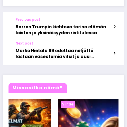
Previous post
Barron Trumpin kiehtova tarina elämän
loiston ja yksinäisyyden ristitulessa
Next post
Marko Hietala 59 odottaa neljättä
lastaan vasectomia vitsit ja uusi
elämänvaihe täynnä iloa
Missasitko nämä?
Viihde