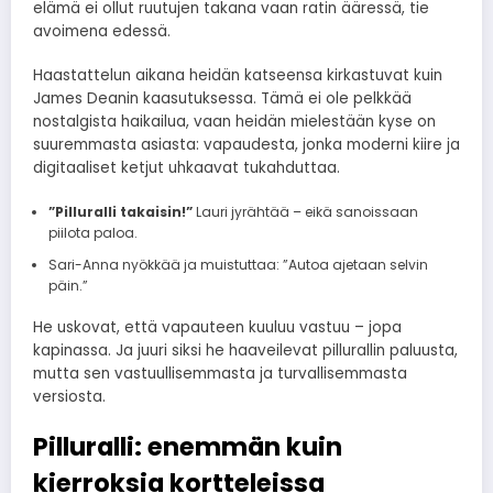
elämä ei ollut ruutujen takana vaan ratin ääressä, tie
avoimena edessä.
Haastattelun aikana heidän katseensa kirkastuvat kuin
James Deanin kaasutuksessa. Tämä ei ole pelkkää
nostalgista haikailua, vaan heidän mielestään kyse on
suuremmasta asiasta: vapaudesta, jonka moderni kiire ja
digitaaliset ketjut uhkaavat tukahduttaa.
”Pilluralli takaisin!”
Lauri jyrähtää – eikä sanoissaan
piilota paloa.
Sari-Anna nyökkää ja muistuttaa: ”Autoa ajetaan selvin
päin.”
He uskovat, että vapauteen kuuluu vastuu – jopa
kapinassa. Ja juuri siksi he haaveilevat pillurallin paluusta,
mutta sen vastuullisemmasta ja turvallisemmasta
versiosta.
Pilluralli: enemmän kuin
kierroksia kortteleissa