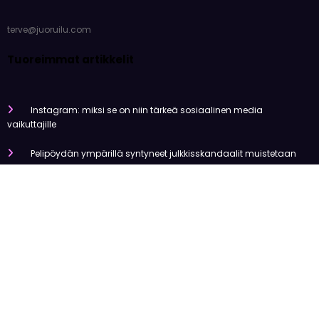
terve@juoruilu.com
Tuoreimmat artikkelit
Instagram: miksi se on niin tärkeä sosiaalinen media
vaikuttajille
Pelipöydän ympärillä syntyneet julkkisskandaalit muistetaan
vuosia
Mitä tapahtui Käärijän kasinoyhteistyölle?
Miten pelaaminen kilpailee muiden viihdemuotojen kanssa
Miksi suomalaiset ovat niin pakkomielteisiä nettiviihteestä?
Olemme tehneet tutkimusta