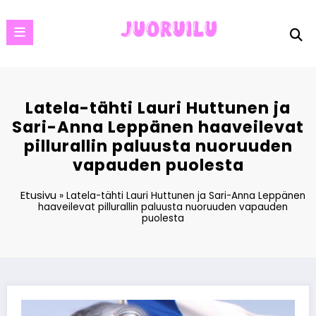
Skip
to
content
Latela-tähti Lauri Huttunen ja
Sari-Anna Leppänen haaveilevat
pillurallin paluusta nuoruuden
vapauden puolesta
Etusivu
»
Latela-tähti Lauri Huttunen ja Sari-Anna Leppänen
haaveilevat pillurallin paluusta nuoruuden vapauden
puolesta