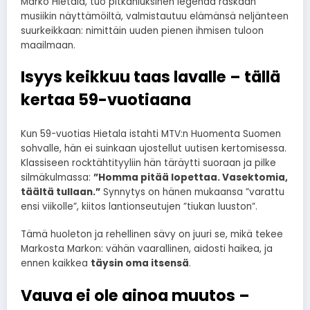
Marko Hietala, tuo pitkähiuksinen legenda raskaan
musiikin näyttämöiltä, valmistautuu elämänsä neljänteen
suurkeikkaan: nimittäin uuden pienen ihmisen tuloon
maailmaan.
Isyys keikkuu taas lavalle – tällä
kertaa 59-vuotiaana
Kun 59-vuotias Hietala istahti MTV:n Huomenta Suomen
sohvalle, hän ei suinkaan ujostellut uutisen kertomisessa.
Klassiseen rocktähtityyliin hän täräytti suoraan ja pilke
silmäkulmassa:
”Homma pitää lopettaa. Vasektomia,
täältä tullaan.”
Synnytys on hänen mukaansa ”varattu
ensi viikolle”, kiitos lantionseutujen ”tiukan luuston”.
Tämä huoleton ja rehellinen sävy on juuri se, mikä tekee
Markosta Markon: vähän vaarallinen, aidosti haikea, ja
ennen kaikkea
täysin oma itsensä
.
Vauva ei ole ainoa muutos –