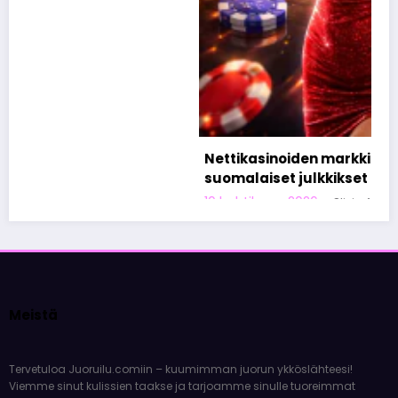
Nettikasinoiden markkinoinnista tunnetut
suomalaiset julkkikset
10 huhtikuun, 2026
Olivia Aho
Meistä
Tervetuloa Juoruilu.comiin – kuumimman juorun ykköslähteesi!