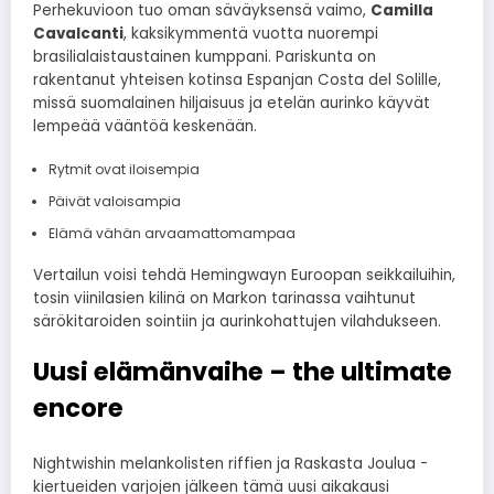
Perhekuvioon tuo oman säväyksensä vaimo,
Camilla
Cavalcanti
, kaksikymmentä vuotta nuorempi
brasilialaistaustainen kumppani. Pariskunta on
rakentanut yhteisen kotinsa Espanjan Costa del Solille,
missä suomalainen hiljaisuus ja etelän aurinko käyvät
lempeää vääntöä keskenään.
Rytmit ovat iloisempia
Päivät valoisampia
Elämä vähän arvaamattomampaa
Vertailun voisi tehdä Hemingwayn Euroopan seikkailuihin,
tosin viinilasien kilinä on Markon tarinassa vaihtunut
särökitaroiden sointiin ja aurinkohattujen vilahdukseen.
Uusi elämänvaihe – the ultimate
encore
Nightwishin melankolisten riffien ja Raskasta Joulua -
kiertueiden varjojen jälkeen tämä uusi aikakausi