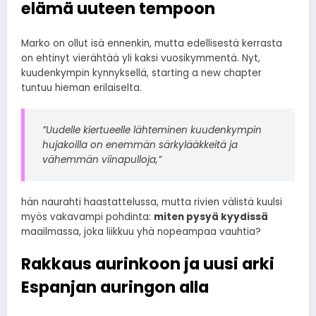
elämä uuteen tempoon
Marko on ollut isä ennenkin, mutta edellisestä kerrasta
on ehtinyt vierähtää yli kaksi vuosikymmentä. Nyt,
kuudenkympin kynnyksellä, starting a new chapter
tuntuu hieman erilaiselta.
”Uudelle kiertueelle lähteminen kuudenkympin
hujakoilla on enemmän särkylääkkeitä ja
vähemmän viinapulloja,”
hän naurahti haastattelussa, mutta rivien välistä kuulsi
myös vakavampi pohdinta:
miten pysyä kyydissä
maailmassa, joka liikkuu yhä nopeampaa vauhtia?
Rakkaus aurinkoon ja uusi arki
Espanjan auringon alla