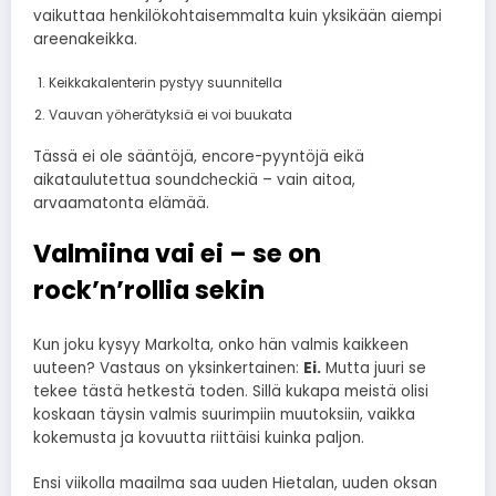
vaikuttaa henkilökohtaisemmalta kuin yksikään aiempi
areenakeikka.
Keikkakalenterin pystyy suunnitella
Vauvan yöherätyksiä ei voi buukata
Tässä ei ole sääntöjä, encore-pyyntöjä eikä
aikataulutettua soundcheckiä – vain aitoa,
arvaamatonta elämää.
Valmiina vai ei – se on
rock’n’rollia sekin
Kun joku kysyy Markolta, onko hän valmis kaikkeen
uuteen? Vastaus on yksinkertainen:
Ei.
Mutta juuri se
tekee tästä hetkestä toden. Sillä kukapa meistä olisi
koskaan täysin valmis suurimpiin muutoksiin, vaikka
kokemusta ja kovuutta riittäisi kuinka paljon.
Ensi viikolla maailma saa uuden Hietalan, uuden oksan