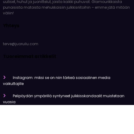
Viemme sinut kulissien taakse ja tarjoamme sinulle tuoreimmat
uutiset, huhut ja juonittelut, joista kaikki puhuvat. Glamourikkaista
punaisista matoista mehukkaisiin julkkisriitoihin – emme jätä mitään
väliin!
Yhteys
terve@juoruilu.com
Tuoreimmat artikkelit
Instagram: miksi se on niin tärkeä sosiaalinen media
vaikuttajille
Pelipöydän ympärillä syntyneet julkkisskandaalit muistetaan
vuosia
Mitä tapahtui Käärijän kasinoyhteistyölle?