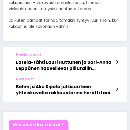
sukupuuhun – väkevästi omanlaisensa, hieman
vinksahtaneen ja täysin unohtumattoman.
Ja kuten parhaat tarinat, tämäkin syntyy juuri silloin, kun
kukaan ei ole kokonaan valmis.
Previous post
Latela-tähti Lauri Huttunen ja Sari-Anna
Leppänen haaveilevat pillurallin
paluusta nuoruuden vapauden puolesta
Next post
Behm ja Aku Sipola julkisuuteen
yhteiskuvalla rakkaustarina herätti fanit
ja median
Missasitko nämä?