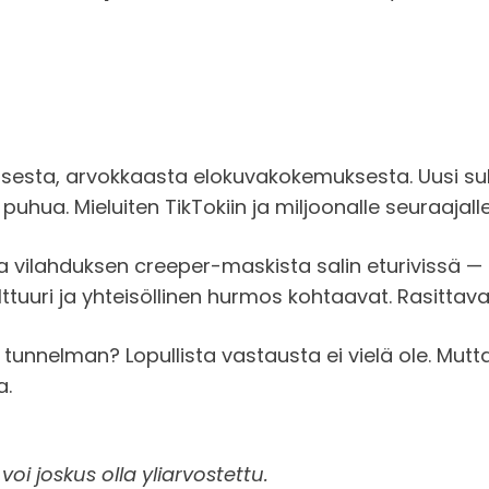
aisesta, arvokkaasta elokuvakokemuksesta. Uusi su
puhua. Mieluiten TikTokiin ja miljoonalle seuraajalle
ja vilahduksen creeper-maskista salin eturivissä 
tuuri ja yhteisöllinen hurmos kohtaavat. Rasittava
n tunnelman? Lopullista vastausta ei vielä ole. Mutt
a.
 voi joskus olla yliarvostettu.