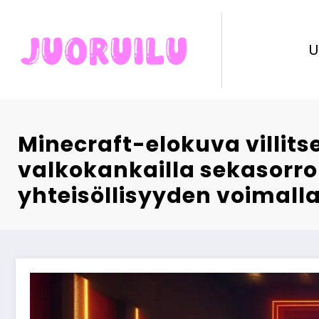
Skip
to
content
U
Minecraft-elokuva villitse
valkokankailla sekasorro
yhteisöllisyyden voimall