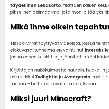
täydellinen sekasorto
. Yllättäen kaiken ke
pikselinen pelimaailma, jota moni pitää yksink
Mikä ihme oikein tapahtu
TikTok-virrat täyttyvät videoista, joissa teini
elokuvasalitunnelma on vaihtunut
interaktii
jossa ennen kuiskittiin ja jännitettiin käsi käde
Kirjoittajan näkökulmasta: nauroin, huokailin
esimerkiksi
Twilightin
ja
Avengersin
ensi-ill
tarinaa – he toteuttavat sitä itse, livenä.
Miksi juuri Minecraft?