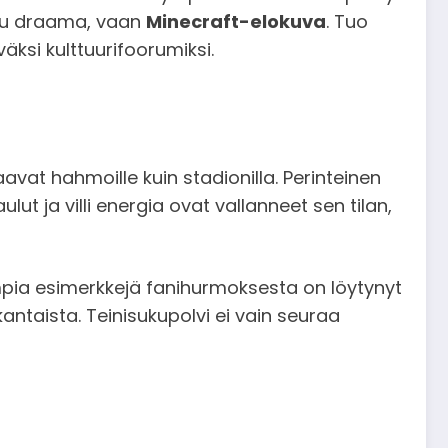
eltu draama, vaan
Minecraft-elokuva
. Tuo
äksi kulttuurifoorumiksi.
aavat hahmoille kuin stadionilla. Perinteinen
ulut ja villi energia ovat vallanneet sen tilan,
sempia esimerkkejä fanihurmoksesta on löytynyt
antaista. Teinisukupolvi ei vain seuraa