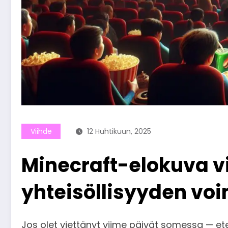
Viihde
12 Huhtikuun, 2025
Minecraft-elokuva vil
yhteisöllisyyden voi
Jos olet viettänyt viime päivät somessa — et