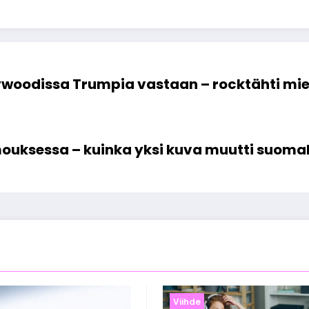
ywoodissa Trumpia vastaan – rocktähti mi
mouksessa – kuinka yksi kuva muutti suomala
Viihde