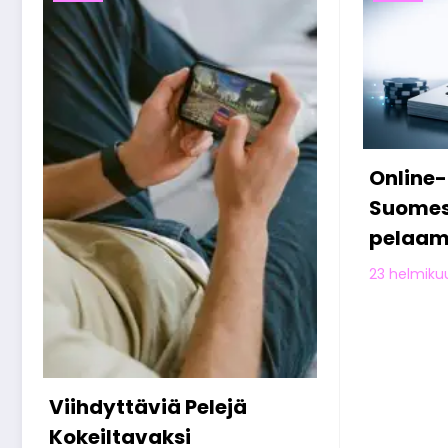
Online-kasinot
Miten 
Suomessa: digitaalisen
viettä
pelaamisen nousu
verkos
jälkeen
Olivia Aho
23 helmikuun, 2026
13 helmiku