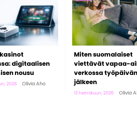
suomalaiset
5 asiaa, joita et tie
vät vapaa-aikaa
modernista online-
sa työpäivän
uhkapelaamisesta
Olivia 
10 helmikuun, 2026
Olivia Aho
un, 2026