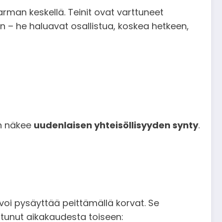
man keskellä. Teinit ovat varttuneet
n – he haluavat osallistua, koskea hetkeen,
en näkee
uudenlaisen yhteisöllisyyden synty
.
 voi pysäyttää peittämällä korvat. Se
istunut aikakaudesta toiseen: