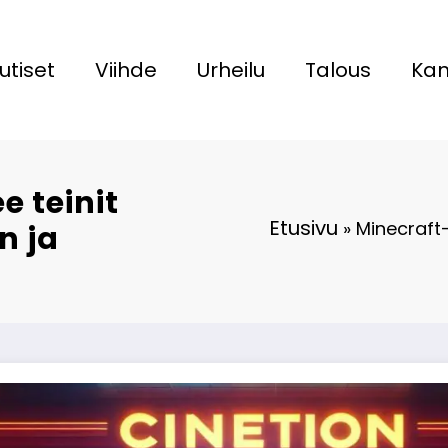
utiset
Viihde
Urheilu
Talous
Kan
e teinit
Etusivu
»
Minecraft-
n ja
a