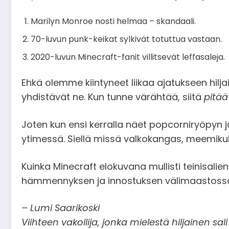
Marilyn Monroe nosti helmaa – skandaali.
70-luvun punk-keikat sylkivät totuttua vastaan.
2020-luvun Minecraft-fanit villitsevät leffasaleja.
Ehkä olemme kiintyneet liikaa ajatukseen hilj
yhdistävät ne. Kun tunne värähtää, siitä
pitää
Joten kun ensi kerralla näet popcorniryöpyn 
ytimessä. Siellä missä valkokangas, meemikult
Kuinka Minecraft elokuvana mullisti teinisalie
hämmennyksen ja innostuksen välimaastoss
– Lumi Saarikoski
Viihteen vakoilija, jonka mielestä hiljainen sali