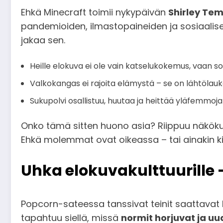
Ehkä Minecraft toimii nykypäivän
Shirley Tem
pandemioiden, ilmastopaineiden ja sosiaalisen
jakaa sen.
Heille elokuva ei ole vain katselukokemus, vaan s
Valkokangas ei rajoita elämystä – se on lähtölauk
Sukupolvi osallistuu, huutaa ja heittää yläfemmo
Onko tämä sitten huono asia? Riippuu näköku
Ehkä molemmat ovat oikeassa – tai ainakin k
Uhka elokuvakulttuurille 
Popcorn-sateessa tanssivat teinit saattavat k
tapahtuu siellä, missä
normit horjuvat ja u