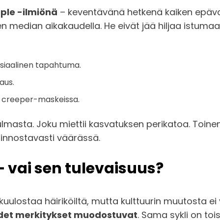
ple -ilmiönä
– keventävänä hetkenä kaiken epävar
 median aikakaudella. He eivät jää hiljaa istumaa
osiaalinen tapahtuma.
aus.
ja creeper-maskeissa.
lmasta. Joku miettii kasvatuksen perikatoa. Toin
iinnostavasti väärässä.
– vai sen tulevaisuus?
uulostaa häiriköiltä, mutta kulttuurin muutosta ei
udet merkitykset muodostuvat
. Sama sykli on to