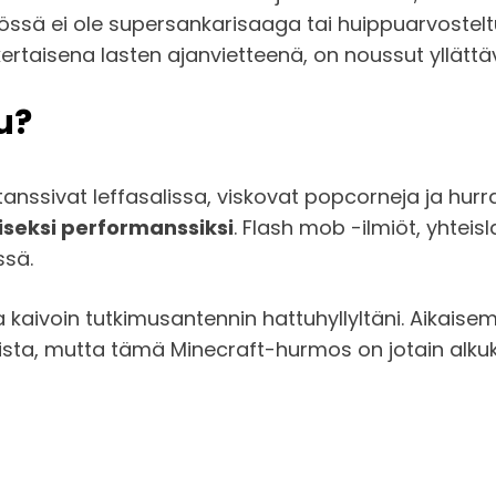
skiössä ei ole supersankarisaaga tai huippuarvost
ertaisena lasten ajanvietteenä, on noussut yllättäv
u?
t tanssivat leffasalissa, viskovat popcorneja ja hurr
viseksi performanssiksi
. Flash mob -ilmiöt, yhteisla
ssä.
 ja kaivoin tutkimusantennin hattuhyllyltäni. Aikai
oista, mutta tämä Minecraft-hurmos on jotain alkuk