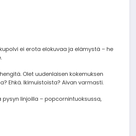
kupolvi ei erota elokuvaa ja elämystä – he
.
— hengitä. Olet uudenlaisen kokemuksen
a? Ehkä. Ikimuistoista? Aivan varmasti.
a pysyn linjoilla – popcornintuoksussa,