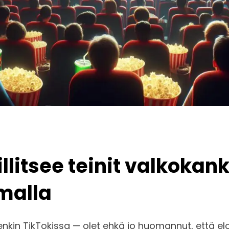
litsee teinit valkokank
malla
enkin TikTokissa — olet ehkä jo huomannut, että e