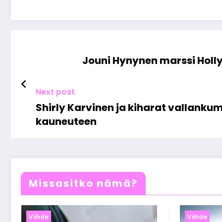
Jouni Hynynen marssi Holl
Next post
Shirly Karvinen ja kiharat vallanku
kauneuteen
Missasitko nämä?
Viihde
Viihde