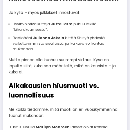
Ja kyllä – myös julkkikset innostuvat:
Hyvinvointivaikuttaja
Jutta Larm
puhuu leikillä
”kiharakuumeesta”.
Radioääni
Julianna Jokela
kiittää Shirlyä yhdestä
vaikuttavimmista sisällöistä, jonka kuva voi kantaa
mukanaan.
Mutta pinnan alla kuohuu suurempi virtaus. Kyse on
lopulta siitä, kuka saa määritellä, mikä on kaunista – ja
kuka ei.
Aikakausien hiusmuoti vs.
luonnollisuus
Me kaikki tiedämme, mitä muoti on eri vuosikymmeninä
tuonut mukanaan:
1950-luvulla
Marilyn Monroen
laineet olivat ikonisia.