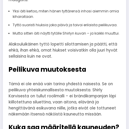
Yksi äiti kertoo, miten hänen tyttärensä inhosi aiemmin omia
kiharoitaan.
Tyttö suoristi hiuksia joka päivä ja toivoi erilaista peilikuvaa.
Mutta sitten äiti näytti tytölle Shirlyn kuvan – ja kaikki muuttui.
Alakouluikäinen tyttö lopetti silottamisen ja päätti, että
ehkä, ihan ehkä, omat hiukset voisivatkin olla juuri hyvät
sellaisina kuin ne ovat.
Peilikuva muutoksesta
Tämä ei ole enää vain tarina yhdestä naisesta. Se on
peilikuva yhteiskunnallisesta muutoksesta. Shirly
Karvisesta on tullut roolimalli – ei brändikampanjan läpi
kiillotettuna siluettina, vaan aitona, elävänä ja
hengittävänä esikuvana niille, jotka eivät ole tottuneet
näkemään itsensä näköistä kauneutta missään.
Kuka saa määritellä kauneuden?