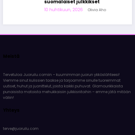
suomalaiset julkkikset
10 huhtikuun, 2026
Olivia Aho
Meistä
Tervetuloa Juoruilu.comiin – kuumimman juorun ykköslähteesi!
Viemme sinut kulissien taakse ja tarjoamme sinulle tuoreimmat
uutiset, huhut ja juonittelut, joista kaikki puhuvat. Glamourikkaista
punaisista matoista mehukkaisiin julkkisriitoihin – emme jätä mitään
väliin!
Yhteys
terve@juoruilu.com