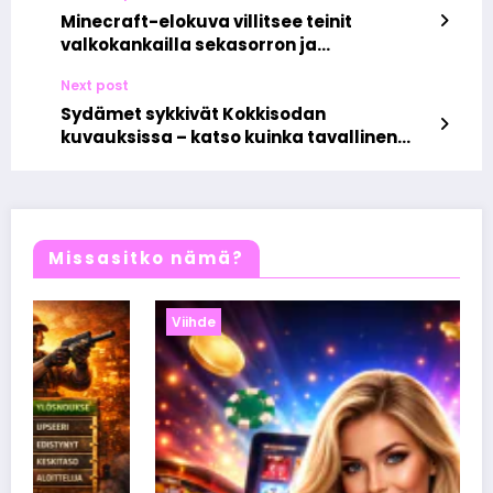
Minecraft-elokuva villitsee teinit
valkokankailla sekasorron ja
yhteisöllisyyden voimalla
Next post
Sydämet sykkivät Kokkisodan
kuvauksissa – katso kuinka tavallinen
hetki muuttui rakkaustarinaksi somen
voimalla
Missasitko nämä?
Viihde