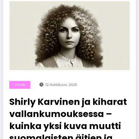
Viihde
12 Huhtikuun, 2025
Shirly Karvinen ja kiharat
vallankumouksessa –
kuinka yksi kuva muutti
suomalaisten äitien ja