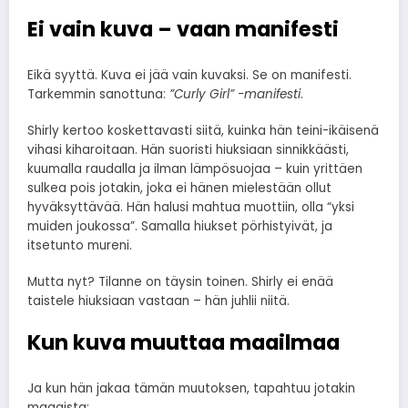
Ei vain kuva – vaan manifesti
Eikä syyttä. Kuva ei jää vain kuvaksi. Se on manifesti.
Tarkemmin sanottuna:
”Curly Girl” -manifesti
.
Shirly kertoo koskettavasti siitä, kuinka hän teini-ikäisenä
vihasi kiharoitaan. Hän suoristi hiuksiaan sinnikkäästi,
kuumalla raudalla ja ilman lämpösuojaa – kuin yrittäen
sulkea pois jotakin, joka ei hänen mielestään ollut
hyväksyttävää. Hän halusi mahtua muottiin, olla “yksi
muiden joukossa”. Samalla hiukset pörhistyivät, ja
itsetunto mureni.
Mutta nyt? Tilanne on täysin toinen. Shirly ei enää
taistele hiuksiaan vastaan – hän juhlii niitä.
Kun kuva muuttaa maailmaa
Ja kun hän jakaa tämän muutoksen, tapahtuu jotakin
maagista: