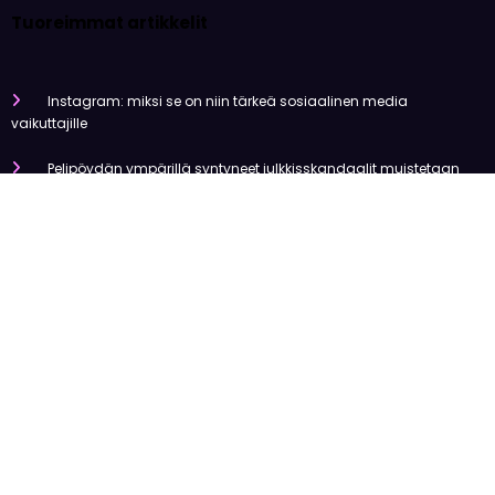
Tuoreimmat artikkelit
Instagram: miksi se on niin tärkeä sosiaalinen media
vaikuttajille
Pelipöydän ympärillä syntyneet julkkisskandaalit muistetaan
vuosia
Mitä tapahtui Käärijän kasinoyhteistyölle?
Miten pelaaminen kilpailee muiden viihdemuotojen kanssa
Miksi suomalaiset ovat niin pakkomielteisiä nettiviihteestä?
Olemme tehneet tutkimusta
Uutiset
Viihde
Urheilu
Talous
Kansainvälinen
Newscrunch - Magazine & Blog
WordPress
Theme 2026 | Powered By