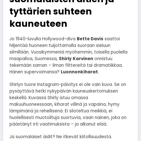
tyttärien suhteen
kauneuteen
Jo 1940-luvulla Hollywood-diva
Bette Davis
saattoi
hiljentää huoneen tuijottamalla suoraan sieluun
silmillään. Vuosikymmeniä myöhemmin, toisella puolella
maapalloa, Suomessa,
Shirly Karvinen
onnistuu
tekemään saman – ilman filttereitä tai dramatiikkaa.
Hänen supervoimansa?
Luonnonkiharat
.
Shirlyn tuore Instagram-päivitys ei ole vain kuva. Se on
pysäyttävä hetki nykypäivän kauneuskertomuksen
keskellä. Kuvassa Shirly istuu omassa
makuuhuoneessaan, kiharat villinä ja vapaina, hymy
lämpimänä ja rehellisenä. Ei siloteltua meikkiä, ei
huolellisesti muotoiltuja suortuvia, vaan nainen, joka on
päästänyt irti vaatimuksista – ja alkanut elää.
Ja suomalaiset äidit? Ne itkevät kiitollisuudesta.