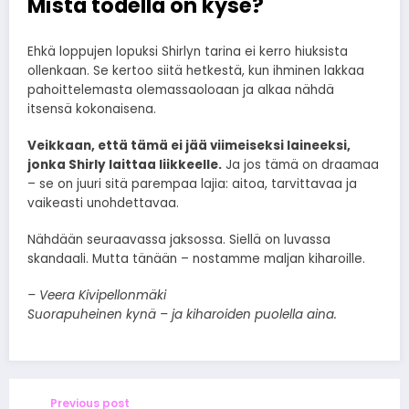
Mistä todella on kyse?
Ehkä loppujen lopuksi Shirlyn tarina ei kerro hiuksista
ollenkaan. Se kertoo siitä hetkestä, kun ihminen lakkaa
pahoittelemasta olemassaoloaan ja alkaa nähdä
itsensä kokonaisena.
Veikkaan, että tämä ei jää viimeiseksi laineeksi,
jonka Shirly laittaa liikkeelle.
Ja jos tämä on draamaa
– se on juuri sitä parempaa lajia: aitoa, tarvittavaa ja
vaikeasti unohdettavaa.
Nähdään seuraavassa jaksossa. Siellä on luvassa
skandaali. Mutta tänään – nostamme maljan kiharoille.
– Veera Kivipellonmäki
Suorapuheinen kynä – ja kiharoiden puolella aina.
Previous post