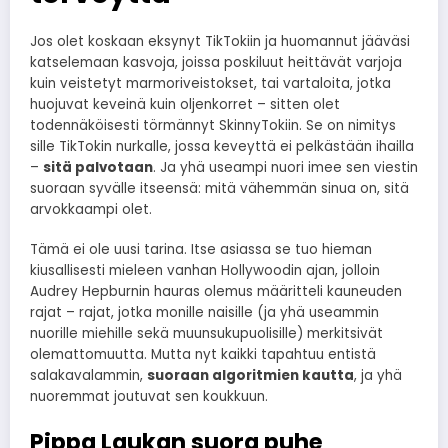
Jos olet koskaan eksynyt TikTokiin ja huomannut jääväsi
katselemaan kasvoja, joissa poskiluut heittävät varjoja
kuin veistetyt marmoriveistokset, tai vartaloita, jotka
huojuvat keveinä kuin oljenkorret – sitten olet
todennäköisesti törmännyt SkinnyTokiin. Se on nimitys
sille TikTokin nurkalle, jossa keveyttä ei pelkästään ihailla
–
sitä palvotaan
. Ja yhä useampi nuori imee sen viestin
suoraan syvälle itseensä: mitä vähemmän sinua on, sitä
arvokkaampi olet.
Tämä ei ole uusi tarina. Itse asiassa se tuo hieman
kiusallisesti mieleen vanhan Hollywoodin ajan, jolloin
Audrey Hepburnin hauras olemus määritteli kauneuden
rajat – rajat, jotka monille naisille (ja yhä useammin
nuorille miehille sekä muunsukupuolisille) merkitsivät
olemattomuutta. Mutta nyt kaikki tapahtuu entistä
salakavalammin,
suoraan algoritmien kautta
, ja yhä
nuoremmat joutuvat sen koukkuun.
Pippa Laukan suora puhe