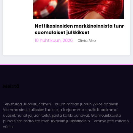
Nettikasinoiden markkinoinnista tunnetut
suomalaiset julkkikset
10 huhtikuun, 2026
Olivia Aho
Meistä
Tervetuloa Juoruilu.comiin – kuumimman juorun ykköslähteesi!
Viemme sinut kulissien taakse ja tarjoamme sinulle tuoreimmat
uutiset, huhut ja juonittelut, joista kaikki puhuvat. Glamourikkaista
punaisista matoista mehukkaisiin julkkisriitoihin – emme jätä mitään
väliin!