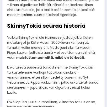
– ilman algoritmien hälinää. Hänellä on konkreettinen
ehdotus nuorelle, joka etsii itseään someajan keskellä:
mene metsään, kuuntele kehosi signaaleja.
SkinnyTokia seuraa historia
Vaikka SkinnyTok ei ole ikuinen, se jättää jälkiä. Kuten
matalavyöt ja Kate Mossin 2000-luvun kampanjat,
tämäkin vaihe menee ohi. Mutta juuri siksi tarvitaan
Pippa Laukan kaltaisia ääniä – ei osoittamaan virheitä,
vaan
muistuttamaan siitä, mikä on tärkeää
.
Ehkä tulevaisuudessa tarkastelemme SkinnyTokia kuin
tarkastelemme vanhoja tupakkamainoksia –
ymmärrämme, ettei silloin tiedetty paremmin. Nyt
tiedämme. Ja Pippa kuuluu niihin, jotka uskaltavat sanoa
sen ääneen – jopa silloin, kun algoritmit eivät halua
kuulla.
Ehkä lopulta juuri tuo rehellinen, kulmaton totuus on se,