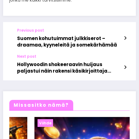
jonka me kaikki tarvitsisimme.
Previous post
Suomen kohutuimmat julkkiserot –
draamaa, kyyneleitä ja somekärhämää
Next post
Hollywoodin shokeeraavin huijaus
paljastui näin rakensi käsikirjoittaja
valheesta elämänsä
Missasitko nämä?
Viihde