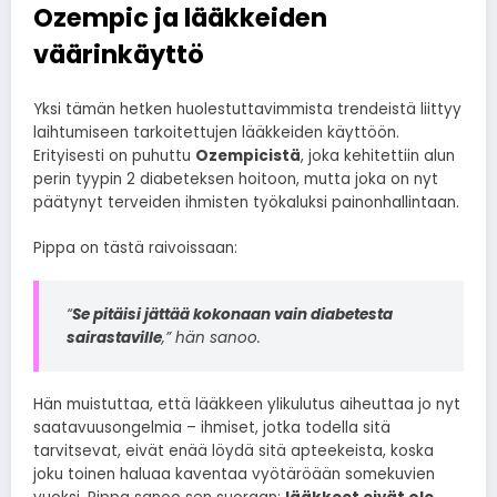
Ozempic ja lääkkeiden
väärinkäyttö
Yksi tämän hetken huolestuttavimmista trendeistä liittyy
laihtumiseen tarkoitettujen lääkkeiden käyttöön.
Erityisesti on puhuttu
Ozempicistä
, joka kehitettiin alun
perin tyypin 2 diabeteksen hoitoon, mutta joka on nyt
päätynyt terveiden ihmisten työkaluksi painonhallintaan.
Pippa on tästä raivoissaan:
“
Se pitäisi jättää kokonaan vain diabetesta
sairastaville
,” hän sanoo.
Hän muistuttaa, että lääkkeen ylikulutus aiheuttaa jo nyt
saatavuusongelmia – ihmiset, jotka todella sitä
tarvitsevat, eivät enää löydä sitä apteekeista, koska
joku toinen haluaa kaventaa vyötäröään somekuvien