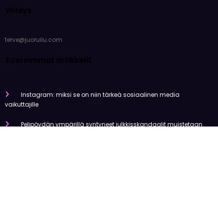
Yhteys
terve@juoruilu.com
Tuoreimmat artikkelit
Instagram: miksi se on niin tärkeä sosiaalinen media
vaikuttajille
Pelipöydän ympärillä syntyneet julkkisskandaalit muistetaan
vuosia
Mitä tapahtui Käärijän kasinoyhteistyölle?
Miten pelaaminen kilpailee muiden viihdemuotojen kanssa
Miksi suomalaiset ovat niin pakkomielteisiä nettiviihteestä?
Olemme tehneet tutkimusta