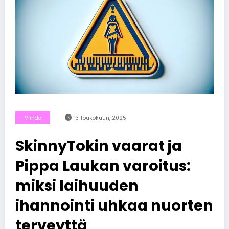
Viihde
3 Toukokuun, 2025
SkinnyTokin vaarat ja
Pippa Laukan varoitus:
miksi laihuuden
ihannointi uhkaa nuorten
terveyttä