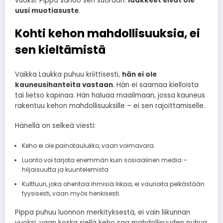
vuoksi. Pippa sanoo sen suoraan:
lääkkeet eivät ole
uusi muotiasuste
.
Kohti kehon mahdollisuuksia, ei
sen kieltämistä
Vaikka Laukka puhuu kriittisesti,
hän ei ole
kauneusihanteita vastaan
. Hän ei saarnaa kielloista
tai lietso kapinaa. Hän haluaa maailmaan, jossa kauneus
rakentuu kehon mahdollisuuksille – ei sen rajoittamiselle.
Hänellä on selkeä viesti:
Keho ei ole painotaulukko, vaan voimavara.
Luonto voi tarjota enemmän kuin sosiaalinen media –
hiljaisuutta ja kuuntelemista.
Kulttuuri, joka ohentaa ihmisiä liikaa, ei vaurioita pelkästään
fyysisesti, vaan myös henkisesti.
Pippa puhuu luonnon merkityksestä, ei vain liikunnan
vuoksi, vaan koska siellä keho saa mahdollisuuden puhua