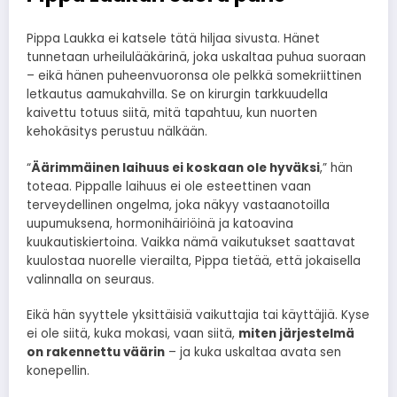
Pippa Laukka ei katsele tätä hiljaa sivusta. Hänet
tunnetaan urheilulääkärinä, joka uskaltaa puhua suoraan
– eikä hänen puheenvuoronsa ole pelkkä somekriittinen
letkautus aamukahvilla. Se on kirurgin tarkkuudella
kaivettu totuus siitä, mitä tapahtuu, kun nuorten
kehokäsitys perustuu nälkään.
“
Äärimmäinen laihuus ei koskaan ole hyväksi
,” hän
toteaa. Pippalle laihuus ei ole esteettinen vaan
terveydellinen ongelma, joka näkyy vastaanotoilla
uupumuksena, hormonihäiriöinä ja katoavina
kuukautiskiertoina. Vaikka nämä vaikutukset saattavat
kuulostaa nuorelle vierailta, Pippa tietää, että jokaisella
valinnalla on seuraus.
Eikä hän syyttele yksittäisiä vaikuttajia tai käyttäjiä. Kyse
ei ole siitä, kuka mokasi, vaan siitä,
miten järjestelmä
on rakennettu väärin
– ja kuka uskaltaa avata sen
konepellin.