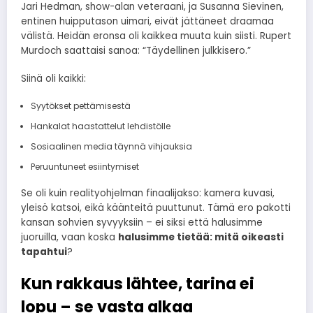
Jari Hedman, show-alan veteraani, ja Susanna Sievinen,
entinen huipputason uimari, eivät jättäneet draamaa
välistä. Heidän eronsa oli kaikkea muuta kuin siisti. Rupert
Murdoch saattaisi sanoa: “Täydellinen julkkisero.”
Siinä oli kaikki:
Syytökset pettämisestä
Hankalat haastattelut lehdistölle
Sosiaalinen media täynnä vihjauksia
Peruuntuneet esiintymiset
Se oli kuin realityohjelman finaalijakso: kamera kuvasi,
yleisö katsoi, eikä käänteitä puuttunut. Tämä ero pakotti
kansan sohvien syvyyksiin – ei siksi että halusimme
juoruilla, vaan koska
halusimme tietää: mitä oikeasti
tapahtui
?
Kun rakkaus lähtee, tarina ei
lopu – se vasta alkaa