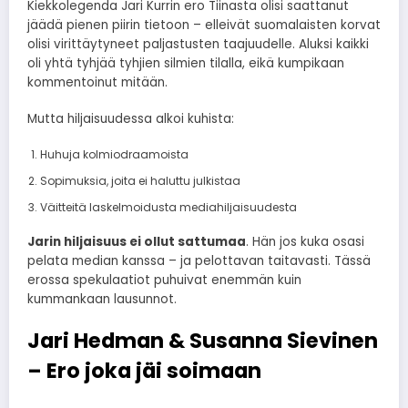
Kiekkolegenda Jari Kurrin ero Tiinasta olisi saattanut
jäädä pienen piirin tietoon – elleivät suomalaisten korvat
olisi virittäytyneet paljastusten taajuudelle. Aluksi kaikki
oli yhtä tyhjää tyhjien silmien tilalla, eikä kumpikaan
kommentoinut mitään.
Mutta hiljaisuudessa alkoi kuhista:
Huhuja kolmiodraamoista
Sopimuksia, joita ei haluttu julkistaa
Väitteitä laskelmoidusta mediahiljaisuudesta
Jarin hiljaisuus ei ollut sattumaa
. Hän jos kuka osasi
pelata median kanssa – ja pelottavan taitavasti. Tässä
erossa spekulaatiot puhuivat enemmän kuin
kummankaan lausunnot.
Jari Hedman & Susanna Sievinen
– Ero joka jäi soimaan