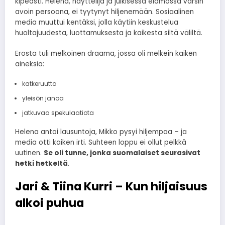
kipeästi. Helena, näyttelijä ja julkisessa elämässä varsin
avoin persoona, ei tyytynyt hiljenemään. Sosiaalinen
media muuttui kentäksi, jolla käytiin keskustelua
huoltajuudesta, luottamuksesta ja kaikesta siltä väliltä.
Erosta tuli melkoinen draama, jossa oli melkein kaiken
aineksia:
katkeruutta
yleisön janoa
jatkuvaa spekulaatiota
Helena antoi lausuntoja, Mikko pysyi hiljempaa – ja
media otti kaiken irti. Suhteen loppu ei ollut pelkkä
uutinen.
Se oli tunne, jonka suomalaiset seurasivat
hetki hetkeltä
.
Jari & Tiina Kurri – Kun hiljaisuus
alkoi puhua