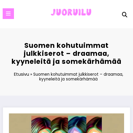
Skip
to
content
Suomen kohutuimmat
julkkiserot – draamaa,
kyyneleitä ja somekärhämää
Etusivu
»
Suomen kohutuimmat julkkiserot – draamaa,
kyyneleitä ja somekärhämää