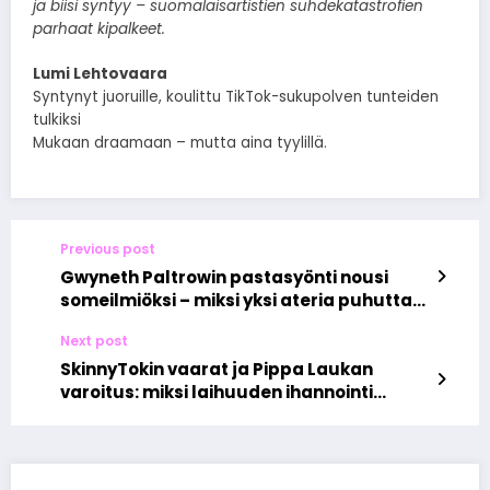
ja biisi syntyy – suomalaisartistien suhdekatas­trofien
parhaat kipalkeet.
Lumi Lehtovaara
Syntynyt juoruille, koulittu TikTok-sukupolven tunteiden
tulkiksi
Mukaan draamaan – mutta aina tyylillä.
Previous post
Gwyneth Paltrowin pastasyönti nousi
someilmiöksi – miksi yksi ateria puhuttaa
meitä näin paljon
Next post
SkinnyTokin vaarat ja Pippa Laukan
varoitus: miksi laihuuden ihannointi
uhkaa nuorten terveyttä