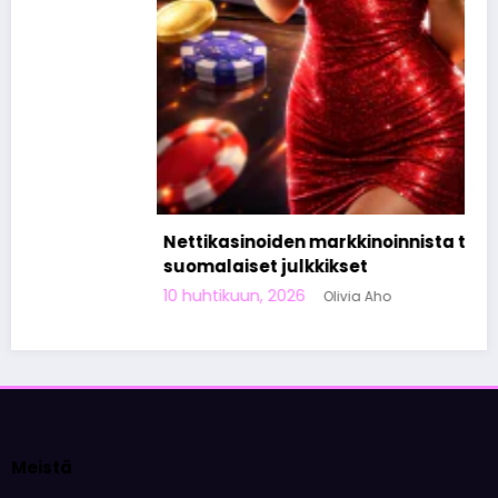
Nettikasinoiden markkinoinnista tunnetut
suomalaiset julkkikset
10 huhtikuun, 2026
Olivia Aho
Meistä