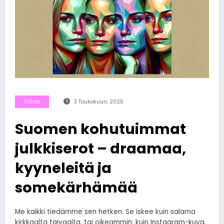
Viihde
3 Toukokuun, 2025
Suomen kohutuimmat
julkkiserot – draamaa,
kyyneleitä ja
somekärhämää
Me kaikki tiedämme sen hetken. Se iskee kuin salama
kirkkaalta taivaalta, tai oikeammin: kuin Instagram-kuva,