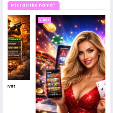
Missasitko nämä?
Viihde