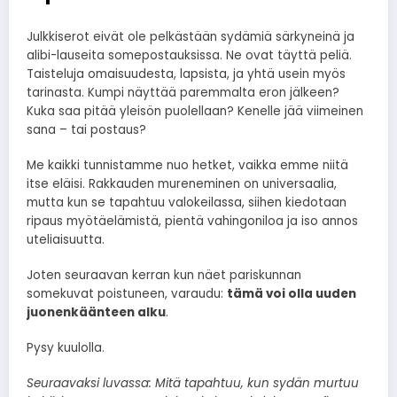
Julkkiserot eivät ole pelkästään sydämiä särkyneinä ja
alibi-lauseita somepostauksissa. Ne ovat täyttä peliä.
Taisteluja omaisuudesta, lapsista, ja yhtä usein myös
tarinasta. Kumpi näyttää paremmalta eron jälkeen?
Kuka saa pitää yleisön puolellaan? Kenelle jää viimeinen
sana – tai postaus?
Me kaikki tunnistamme nuo hetket, vaikka emme niitä
itse eläisi. Rakkauden mureneminen on universaalia,
mutta kun se tapahtuu valokeilassa, siihen kiedotaan
ripaus myötäelämistä, pientä vahingoniloa ja iso annos
uteliaisuutta.
Joten seuraavan kerran kun näet pariskunnan
somekuvat poistuneen, varaudu:
tämä voi olla uuden
juonenkäänteen alku
.
Pysy kuulolla.
Seuraavaksi luvassa: Mitä tapahtuu, kun sydän murtuu