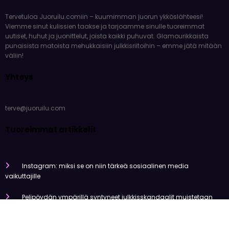
Tervetuloa Juoruilu.comiin – kuumimman juorun ykköslähteesi!
Viemme sinut kulissien taakse ja tarjoamme sinulle tuoreimmat
uutiset, huhut ja juonittelut, joista kaikki puhuvat. Glamourikkaista
punaisista matoista mehukkaisiin julkkisriitoihin – emme jätä mitään
väliin!
Yhteys
terve@juoruilu.com
Tuoreimmat artikkelit
Instagram: miksi se on niin tärkeä sosiaalinen media
vaikuttajille
Pelipöydän ympärillä syntyneet julkkisskandaalit muistetaan
vuosia
Mitä tapahtui Käärijän kasinoyhteistyölle?