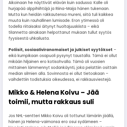
Aikoinaan he näyttivät elävän kuin sadussa: Kalle oli
hurjapää alppihiihtäjä ja Riina-Maija hänen tukenaan.
Mutta kun heidän rakkautensa mureni, siitä tuli kaikkea
muuta kuin rauhallinen lumisade. Eron ytimessä oli
todella riitaisaksi äitynyt huoltajuuskiista – eikä
tilannetta ainakaan helpottanut mukaan tullut syytös
fyysisestä uhkailusta.
Poliisit, sosiaaliviranomaiset ja julkiset syytökset
–
eikä kumpikaan osapuoli pysynyt taustalla. Tämä ei ollut
mikään hiljainen ero kotisohvalla. Tämä oli vuosien
mittainen lämmennyt sodankäynti, joka pelattiin osittain
median silmien alla. Sovinnosta ei ollut tietoakaan –
vaihdettiin todistuksia oikeudessa, ei rakkausviestejä.
Mikko & Helena Koivu – Jää
toimii, mutta rakkaus suli
Jos NHL-sentteri Mikko Koivu oli tottunut lämäriin jäällä,
hänen ja Helena-vaimonsa ero osui sydämeen –