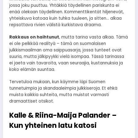
jossa joku puuttuu. Yhtäkkiä täydellinen pariskunta ei
enää olekaan täydellinen. Kommenttikentät hiljenevät,
yhteiskuva katoaa kuin tuhka tuuleen, ja sitten… alkaa
repsottava rivien välistä kurkistava draama.
Rakkaus on haihtunut
, mutta tarina vasta alkaa. Tämä
ei ole pelkkää realityä – tämä on suomalaisen
julkkismaailman oma saippuasarja, jossa tunteet ovat
suuria, mutta jälkipyykki vielä isompaa. Tässä tarinassa
ei jaeta vain tavaroita, vaan seuraajia, kustannuksia ja
koko elämän suuntaa.
Tervetuloa mukaan, kun käymme läpi Suomen
tunnetuimpia ja skandaaleimpia julkkiseroja. Et ehkä
muista kaikkia suhteita, mutta muistat varmasti
dramaattiset otsikot.
Kalle & Riina-Maija Palander –
Kun yhteinen latu katosi